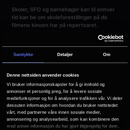
Skoler, SFO og barnehager kan til enhver
tid kan be om skoleforestillinger på de
filmene kinoen har på repertoaret.
Hvis vi skal hente inn filmer etter spesielle
ønsker, må det være grupper på minst 50
Samtykke
Detaljer
Om
personer. Ved å kontakte kinoen god tid
på forhånd kan vi vurdere å sette opp
filmen med tilbud til også andre skoler.
Denne nettsiden anvender cookies
Vi bruker informasjonskapsler for å gi innhold og
Ta gjerne kontakt, så finner vi gjerne
annonser et personlig preg, for å levere sosiale
filmer som passer til ulike
mediefunksjoner og for å analysere trafikken vår. Vi deler
undervisningstemaer. Husk at kinosalens
dessuten informasjon om hvordan du bruker nettstedet
mørke også kan være «klasserom» og gi
vårt, med partnerne våre innen sosiale medier,
en fin tilnærming til et emne.
annonsering og analysearbeid, som kan kombinere den
med annen informasjon du har gjort tilgjengelig for dem,