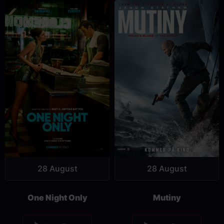
28 August
28 August
One Night Only
Mutiny