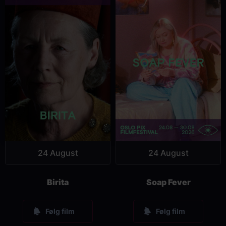
24 August
24 August
Birita
Soap Fever
Følg film
Følg film