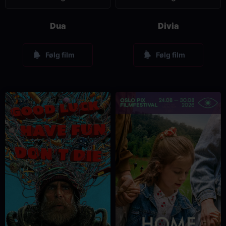
Dua
Divia
Følg film
Følg film