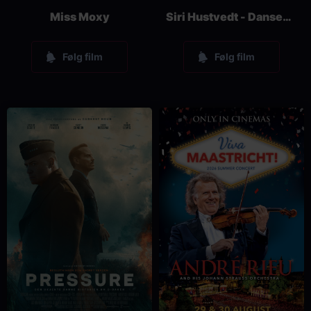
Miss Moxy
Siri Hustvedt - Dansen rundt selvet
Følg film
Følg film