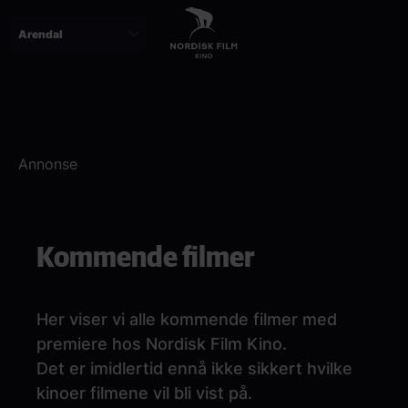
Skip
to
main
content
Paragraphs
Annonse
Kommende filmer
Her viser vi alle kommende filmer med
premiere hos Nordisk Film Kino.
Det er imidlertid ennå ikke sikkert hvilke
kinoer filmene vil bli vist på.