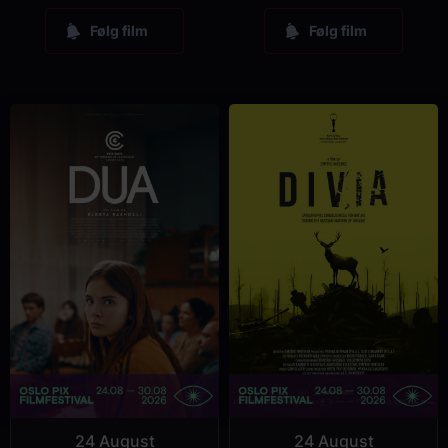
Følg film
Følg film
24 August
24 August