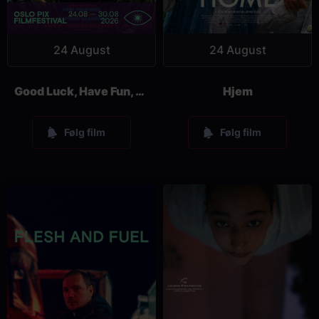
24 August
24 August
Good Luck, Have Fun, Don't Die
Hjem
Følg film
Følg film