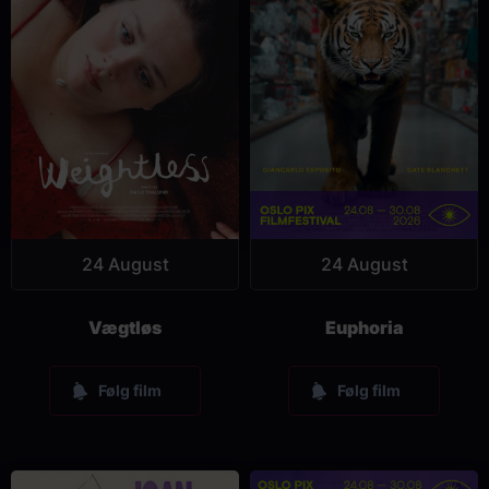
24 August
24 August
Vægtløs
Euphoria
Følg film
Følg film