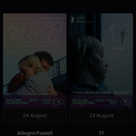
24 August
24 August
Allegro Pastell
17