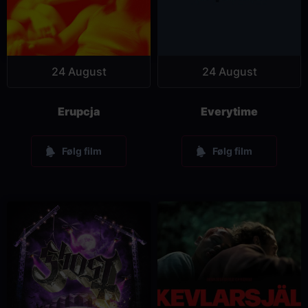
24 August
24 August
Erupcja
Everytime
Følg film
Følg film