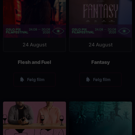
24 August
24 August
Flesh and Fuel
Fantasy
Følg film
Følg film