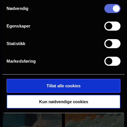
24 August
24 August
Samtykkevalg
Nødvendig
The History of Concrete
Ulya
Egenskaper
Følg film
Følg film
Statistikk
Markedsføring
Tillat alle cookies
Kun nødvendige cookies