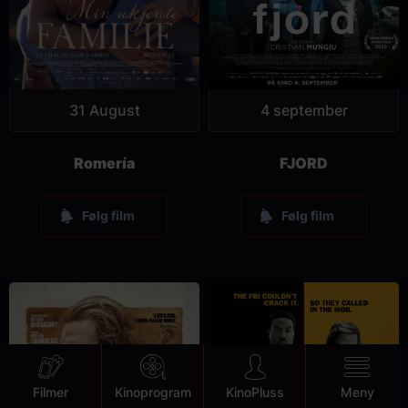
31 August
4 september
Romería
FJORD
Følg film
Følg film
Mobile
Filmer
Kinoprogram
KinoPluss
Meny