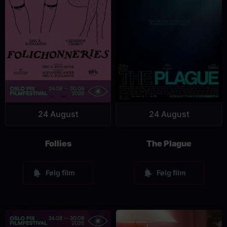
24 August
24 August
Follies
The Plague
Følg film
Følg film