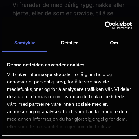
Vi fraråder de med dårlig rygg, nakke eller
hjerte, eller de som er gravide, til å se
filmer i 4DX.
Vilkår og betingelser for kjøp av gavekort
Samtykke
Detaljer
Om
hos Nordisk Film Kino.
Gavekortet kan brukes på alle våre
Denne nettsiden anvender cookies
kinoer og har gyldighet i 1 år fra
Vi bruker informasjonskapsler for å gi innhold og
kjøpsdato.
annonser et personlig preg, for å levere sosiale
Gavekortet kan brukes både ved kjøp
mediefunksjoner og for å analysere trafikken vår. Vi deler
av kioskvarer og kinobilletter.
dessuten informasjon om hvordan du bruker nettstedet
vårt, med partnerne våre innen sosiale medier,
Gyldigheten kan forlenges med opptil
annonsering og analysearbeid, som kan kombinere den
3 måneder, dersom det er under 6
med annen informasjon du har gjort tilgjengelig for dem,
måneder siden opprinnelig
eller som de har samlet inn gjennom din bruk av
utløpsdato.
tjenestene deres.
Du har 14 dagers angrerett fra du