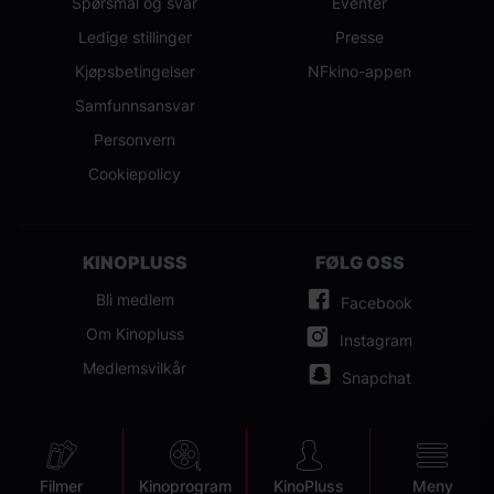
Spørsmål og svar
Eventer
Ledige stillinger
Presse
Kjøpsbetingelser
NFkino-appen
Samfunnsansvar
Personvern
Cookiepolicy
KINOPLUSS
FØLG OSS
Bli medlem
Facebook
Om Kinopluss
Instagram
Medlemsvilkår
Snapchat
Mobile
Filmer
Kinoprogram
KinoPluss
Meny