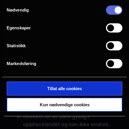
Samtykkevalg
kjøper gavekortet. Hvis du ønsker å
Nødvendig
benytte deg av din rett til å
kansellere, kan du kontakte oss via
Egenskaper
Support siden. Angreretten kan ikke
benyttes etter fristens utløp.
Statistikk
Det er ikke mulig å bruke gavekortet
ved kjøp av nye gavekort eller få
gavekortets verdi utbetalt i
Markedsføring
kontanter.
Det er ikke mulig å bytte gavekort
mot kupong (Norgesbillett,
Tillat alle cookies
Firmabillett og Fribillett).
Mistet gavekort kan verken erstattes
Kun nødvendige cookies
eller refunderes.
Gavekortet er bare gyldig i
opphavslandet og kan ikke endres.