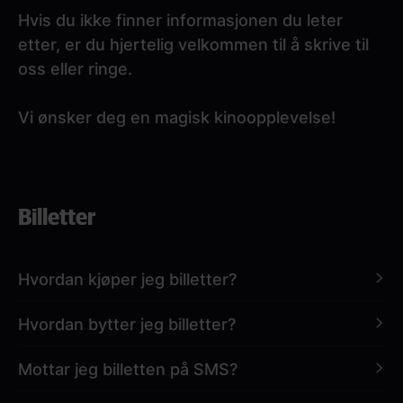
Hvis du ikke finner informasjonen du leter
etter, er du hjertelig velkommen til å skrive til
oss eller ringe.
Vi ønsker deg en magisk kinoopplevelse!
Paragraphs
Billetter
Hvordan kjøper jeg billetter?
Hvordan bytter jeg billetter?
Kinobilletter til Nordisk Film Kino fås kjøpt hos
nfkino.no
,
NFkino-appen
og i alle våre
Mottar jeg billetten på SMS?
kinokiosker!
Billetter kan flyttes til en annen dag eller
forestilling, eller overføres til et gavekort. Dette