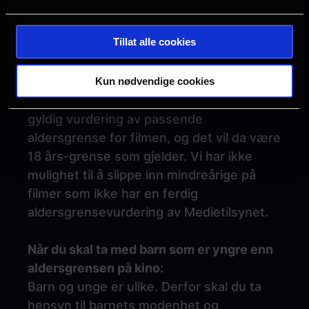
årsgrense på kino.
Tillat alle cookies
TBC - 18 år
Dersom filmen ikke er ferdig vurdert av
Medietilsynet vil det stå "TBC" i
Kun nødvendige cookies
aldersgrensefeltet. Vi har da ikke en
gyldig vurdering av passende
aldersgrense for filmen, og det vil da være
18 års-grense som gjelder. Vi har ikke
mulighet til å slippe inn mindreårige på
filmer som ikke har en ferdig
aldersgrensevurdering av Medietilsynet.
Når du skal ta med barn som er yngre enn
aldersgrensen på kino:
Barn og unge er ulike. Derfor skal du ta
hensyn til barnets modenhet og