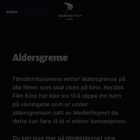
Skip
to
main
content
Paragraphs
Aldersgrense
Filmdistributørene
setter aldersgrense på
alle filmer som skal vises på kino. Nordisk
Film Kino har ikke lov til å slippe inn barn
på visningene som er under
aldersgrensen satt av Medietilsynet da
dette kan føre til at vi mister konsesjonen.
Du kan lese mer på Medietilsynet sine