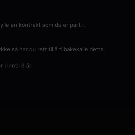
lle en kontrakt som du er part i.
e så har du rett til å tilbakekalle dette.
 inntil 3 år.
ehandling av dine personopplysninger, kan du rette 
 nedenfor.