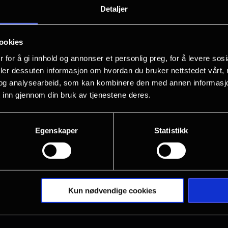
personopplysninger eller anmode oss om å få uriktige
Detaljer
 via kontaktopplysningene beskrevet i punkt 6 nede
et eller gjøre innsigelser mot vår behandling av di
ookies
 for å gi innhold og annonser et personlig preg, for å levere sos
g av dine personopplysninger, kan du rette henvende
deler dessuten informasjon om hvordan du bruker nettstedet vårt,
og analysearbeid, som kan kombinere den med annen informasjon d
 inn gjennom din bruk av tjenestene deres.
Egenskaper
Statistikk
datterselskaper samt til profesjonelle rådgivere ka
tanter og leverandører med et arbeidsbetinget beh
Kun nødvendige cookies
e personopplysninger, og bare i det omfang det er n