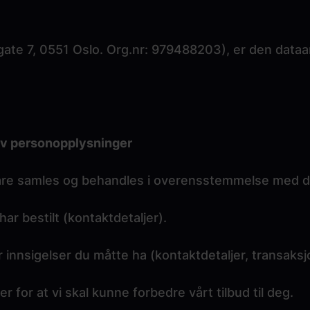
ate 7, 0551 Oslo. Org.nr: 979488203), er den dataans
av personopplysninger
bare samles og behandles i overensstemmelse med de
ar bestilt (kontaktdetaljer).
 innsigelser du måtte ha (kontaktdetaljer, transaksj
 for at vi skal kunne forbedre vårt tilbud til deg.