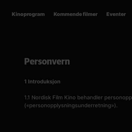
Skip
to
Kinoprogram
Kommende filmer
Eventer
main
content
Main
navigation
Paragraphs
Personvern
1 Introduksjon
1.1 Nordisk Film Kino behandler personop
(«personopplysningsunderretning»).