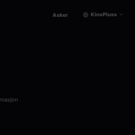
KinoPluss
Asker
User
account
menu
rmasjon