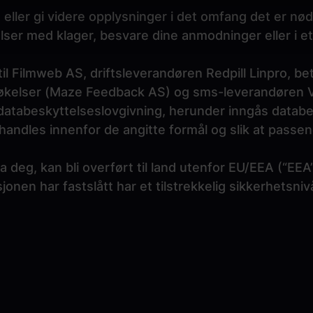
e eller gi videre opplysninger i det omfang det er n
delser med klager, besvare dine anmodninger eller i
til Filmweb AS, driftsleverandøren Redpill Linpro, b
søkelser (Maze Feedback AS) og sms-leverandøren V
atabeskyttelseslovgivning, herunder inngås datab
andles innenfor de angitte formål og slik at passen
 deg, kan bli overført til land utenfor EU/EEA (“EEA”)
onen har fastslått har et tilstrekkelig sikkerhetsnivå