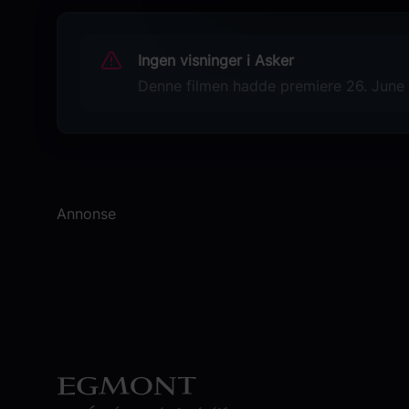
Matthias Schoenaerts
Originaltittel
Ingen visninger i Asker
Supergirl
Denne filmen hadde premiere 26. June 2
Språk
EN
Sjanger
Action
Annonse
Komedie
Superheltfilm
Distributør
Warner Bros. Discovery