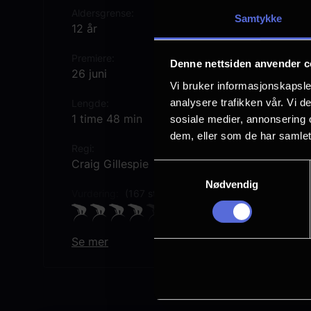
Aldersgrense
Samtykke
12 år
Premiere
Denne nettsiden anvender c
26 juni
Vi bruker informasjonskapsler
analysere trafikken vår. Vi 
Lengde
1 time 48 min
sosiale medier, annonsering 
dem, eller som de har samlet
Regi
Craig Gillespie
Samtykkevalg
Nødvendig
Vurdering:
(167 stemmer 67.96%)
Se mer
Rollebesetning
Jason Momoa
David Krumholtz
Milly Alcock
Eve Ridley