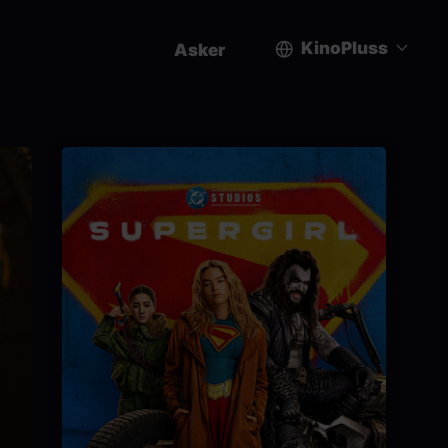
KinoPluss
Asker
User
account
menu