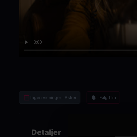
Ingen visninger i Asker
Følg film
Detaljer