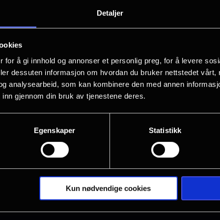
«Supergirl», DC Studios' nyeste kinofil
Detaljer
sommer, med Milly Alcock i dobbeltroll
Gillespie regisserer filmen basert på 
ookies
 for å gi innhold og annonser et personlig preg, for å levere sos
Når en uventet og hensynsløs motstand
deler dessuten informasjon om hvordan du bruker nettstedet vårt,
kjent som Supergirl, motvillig slå seg
og analysearbeid, som kan kombinere den med annen informasjon d
 inn gjennom din bruk av tjenestene deres.
legger ut på en episk, intergalaktisk r
Vis mer
Alcock spiller sammen med Matthias S
Egenskaper
Statistikk
Krumholtz, Emily Beecham og Jason M
og James Gunn produserer filmen, som 
Supergirl basert på karakterer skapt a
Kun nødvendige cookies
Filmen er produsert av Nigel Gostelow
Bak kameraet har Gillespie selskap av