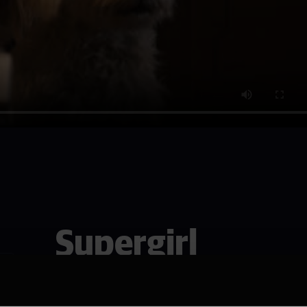
Supergirl
Se den i Asker