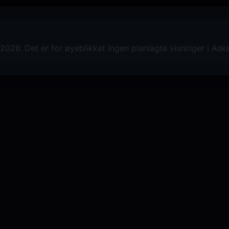
Neil Lamont, klipper Tatiana S. Riege
effektsjef Geoffrey Baumann og kompo
026. Det er for øyeblikket ingen planlagte visninger i Ask
DC Studios presenterer en produksjon 
Safran Company, en film av Craig Gilles
verden over av Warner Bros. Pictures, o