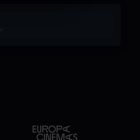
l, kostymedesigner Anna B. Sheppard,
nist Ramin Djawadi.
er
fra Troll Court Entertainment og The
pie – «Supergirl». Filmen distribueres
g får norsk premiere 26. juni.