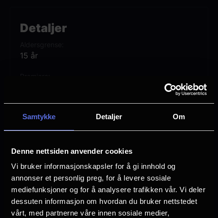
fra besatte AI‑dukker til overdrevne
legacy‑oppfølgere og «siste kapittel»-
Detaljer
filmer som aldri faktisk er siste kapittel.
Aldersgrense
15 år
Anna Faris, Marlon Wayans, Regina Hall,
Premiere
Damon Wayans Jr. og Chris Elliott med
12 juni
andre returnerer til franchisen.
Lengde
Samtykke
Detaljer
Om
1 time 35 min
Regi
Michael Tiddes
Denne nettsiden anvender cookies
Vi bruker informasjonskapsler for å gi innhold og
Vurdering:
(116 stemmer 60.10%)
annonser et personlig preg, for å levere sosiale
mediefunksjoner og for å analysere trafikken vår. Vi deler
dessuten informasjon om hvordan du bruker nettstedet
Se mer
Rollebesetning
vårt, med partnerne våre innen sosiale medier,
Regina Hall