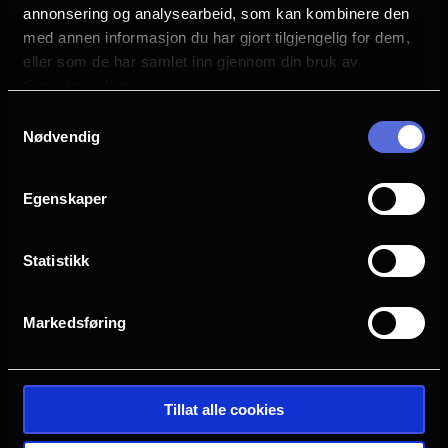
annonsering og analysearbeid, som kan kombinere den
Anna Faris
med annen informasjon du har gjort tilgjengelig for dem,
Marlon Wayans
eller som de har samlet inn gjennom din bruk av
Damon Wayans Jr.
tjenestene deres.
Chris Elliott
Samtykkevalg
Anthony Anderson
Nødvendig
Språk
EN
Egenskaper
Sjanger
Sort komedie
Statistikk
Distributør
United International Pictures
Markedsføring
Tillat alle cookies
Se galleri