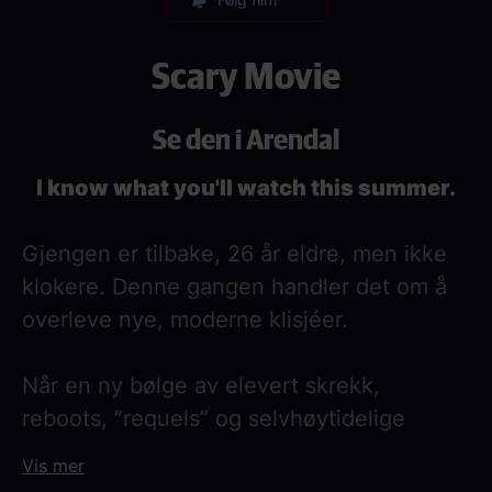
Scary Movie
Se den i Arendal
I know what you'll watch this summer.
Gjengen er tilbake, 26 år eldre, men ikke
klokere. Denne gangen handler det om å
overleve nye, moderne klisjéer.
Når en ny bølge av elevert skrekk,
reboots, “requels” og selvhøytidelige
horrorfilmer tar over popkulturen, havner
Vis mer
gjengen midt i kaoset. De må navigere alt