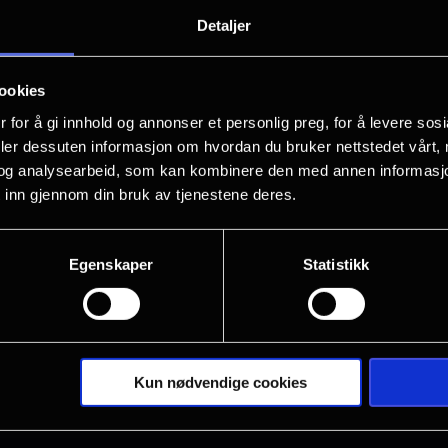
RAM CHARAN fra .R.R.R med sin store 
Detaljer
ookies
 for å gi innhold og annonser et personlig preg, for å levere sos
deler dessuten informasjon om hvordan du bruker nettstedet vårt,
og analysearbeid, som kan kombinere den med annen informasjon d
 inn gjennom din bruk av tjenestene deres.
Egenskaper
Statistikk
Kun nødvendige cookies