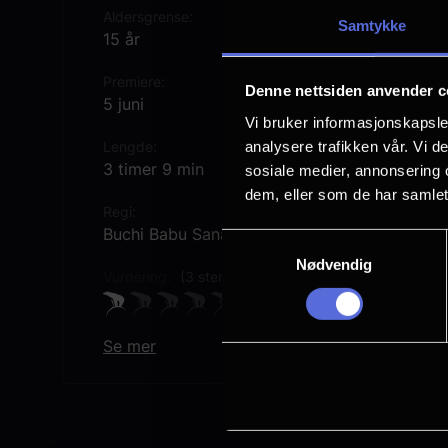
Aldersgrense
Samtykke
15 år
Premiere
Denne nettsiden anvender c
5 juni
Vi bruker informasjonskapsler
analysere trafikken vår. Vi 
Lengde
3 timer 9 min
sosiale medier, annonsering 
dem, eller som de har samlet
Regi
Buchi Babu Sana
Samtykkevalg
Nødvendig
Vurdering:
(3 stemmer 33.00%)
Se mer
Rollebesetning
Tarak Ponnappa
Ravi Kishan
Boman Irani
Janhvi Kapoor