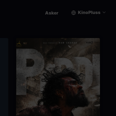
KinoPluss
Asker
User
account
menu