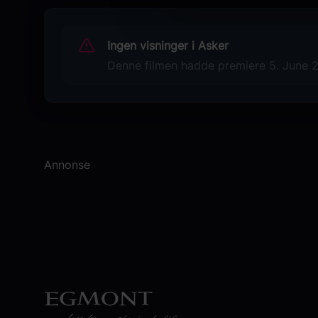
Ram Charan
Shiva Rajkumar
Ingen visninger i Asker
Upendra Limaye
John Vijay
Denne filmen hadde premiere 5. June 20
Rajatava Dutta Satya
Aadukalam Naren
Jagapathi Basu
Divyendu
Ajay Ghosh
Annonse
Mahesh Achanta
Shruti Haasan
Viji Chandrasekhar
Originaltittel
Peddi
Språk
HI