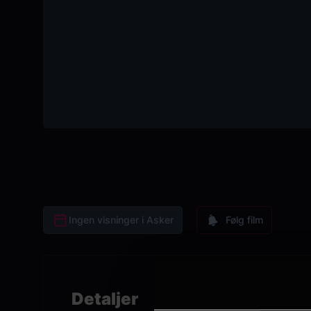
Ingen visninger i Asker
Følg film
Detaljer