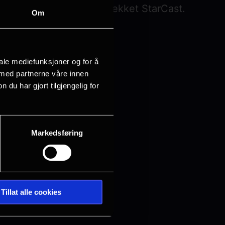
film med stor Stjernespekket StarCast.
Om
iale mediefunksjoner og for å
 med partnerne våre innen
u har gjort tilgjengelig for
Markedsføring
Tillat alle cookies