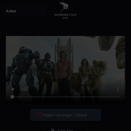
Skip
to
main
content
Ingen visninger i Asker
Følg film