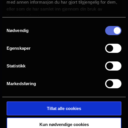
med annen informasjon du har gjort tilgjengelig for dem,
Alison Brie
eller som de har samlet inn gjennom din bruk av
James Purefoy
tjenestene deres.
Jóhannes Haukur Jóhannesson
med Kristen Wiig som stemmen til “Roboto”
Samtykkevalg
Camila Mendes
Nødvendig
og med Jared Leto og Idris Elba
Egenskaper
Sjanger
Action
Sci-Fi
Statistikk
Adventure
Distributør
Markedsføring
SF Norge
Se galleri
Tillat alle cookies
Kun nødvendige cookies