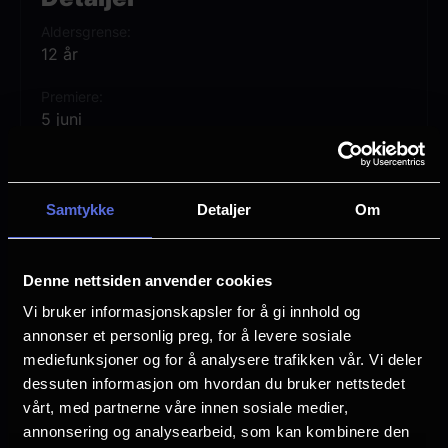
Adam først avdekke hemmelighetene fra
Aldersgrense
sin egen fortid – og tre frem som He-Man:
12 år
den mektigste mannen i universet!
Premiere
5 juni
MASTERS OF THE UNIVERSE er regissert
Lengde
av Travis Knight, og har Nicholas Galitzine,
2 timer 20 min
Camila Mendes, Idris Elba og Jared Leto i
Samtykke
Detaljer
Om
Regi
sentrale roller.
Travis Knight
Denne nettsiden anvender cookies
Vurdering:
(134 stemmer 75.03%)
Vi bruker informasjonskapsler for å gi innhold og
annonser et personlig preg, for å levere sosiale
Se mer
mediefunksjoner og for å analysere trafikken vår. Vi deler
Rollebesetning
dessuten informasjon om hvordan du bruker nettstedet
Morena Baccarin
vårt, med partnerne våre innen sosiale medier,
Charlotte Riley
annonsering og analysearbeid, som kan kombinere den
Nicholas Galitzine