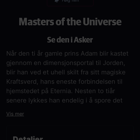
Masters of the Universe
Se den i Asker
Når den ti år gamle prins Adam blir kastet
gjennom en dimensjonsportal til Jorden,
blir han ved et uhell skilt fra sitt magiske
Kraftsverd, hans eneste forbindelsen til
hjemstedet på Eternia. Nesten to tiår
senere lykkes han endelig i å spore det
opp, og blir fraktet tilbake gjennom
Vis mer
verdensrommet for å forsvare
hjemplaneten mot Skeletors onde krefter.
For å beseire en så mektig fiende må prins
Detaljer