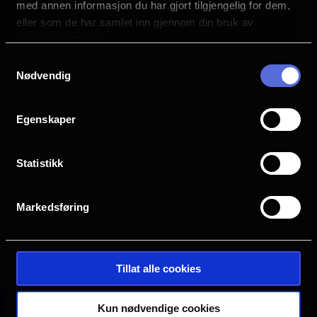
med annen informasjon du har gjort tilgjengelig for dem,
Alison Brie
eller som de har samlet inn gjennom din bruk av
James Purefoy
tjenestene deres.
Jóhannes Haukur Jóhannesson
med Kristen Wiig som stemmen til “Roboto”
Samtykkevalg
Camila Mendes
Nødvendig
og med Jared Leto og Idris Elba
Egenskaper
Sjanger
Action
Sci-Fi
Statistikk
Adventure
Distributør
Markedsføring
SF Norge
Se galleri
Tillat alle cookies
Kun nødvendige cookies