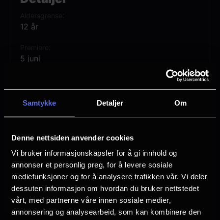
Adam først avdekke hemmelighetene fra
Aldersgrense
sin egen fortid – og tre frem som He-Man:
12 år
den mektigste mannen i universet!
Premiere
5 juni
MASTERS OF THE UNIVERSE er regissert
Lengde
av Travis Knight, og har Nicholas Galitzine,
2 timer 20 min
Camila Mendes, Idris Elba og Jared Leto i
Samtykke
Detaljer
Om
Regi
sentrale roller.
Travis Knight
Denne nettsiden anvender cookies
Vurdering:
(134 stemmer 75.03%)
Vi bruker informasjonskapsler for å gi innhold og
annonser et personlig preg, for å levere sosiale
Se mer
mediefunksjoner og for å analysere trafikken vår. Vi deler
Rollebesetning
dessuten informasjon om hvordan du bruker nettstedet
Morena Baccarin
vårt, med partnerne våre innen sosiale medier,
Charlotte Riley
annonsering og analysearbeid, som kan kombinere den
Nicholas Galitzine