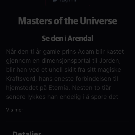
Masters of the Universe
Se den i Arendal
Når den ti år gamle prins Adam blir kastet
gjennom en dimensjonsportal til Jorden,
blir han ved et uhell skilt fra sitt magiske
Kraftsverd, hans eneste forbindelsen til
hjemstedet på Eternia. Nesten to tiår
senere lykkes han endelig i å spore det
opp, og blir fraktet tilbake gjennom
Vis mer
verdensrommet for å forsvare
hjemplaneten mot Skeletors onde krefter.
For å beseire en så mektig fiende må prins
Detaljer