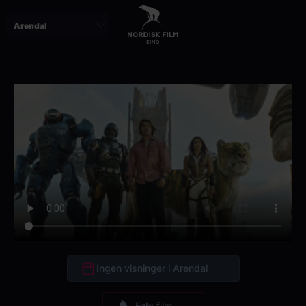
Skip
to
main
content
Ingen visninger i Arendal
Følg film