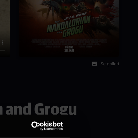
Se galleri
n and Grogu