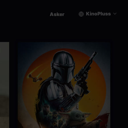
KinoPluss
Asker
User
account
menu