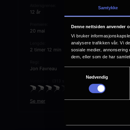
Aldersgrense
Samtykke
12 år
Premiere
Denne nettsiden anvender c
20 mai
Vi bruker informasjonskapsler
analysere trafikken vår. Vi 
Lengde
2 timer 12 min
sosiale medier, annonsering 
dem, eller som de har samlet
Regi
Jon Favreau
Samtykkevalg
Nødvendig
Vurdering:
(313 stemmer 72.13%)
Se mer
Rollebesetning
Pedro Pascal
Sigourney Weaver
Grogu