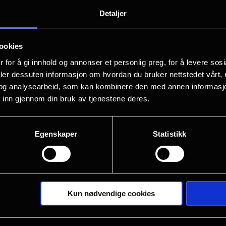
Star Wars: The Mandalorian and Grog
Detaljer
Lucasfilm.
ookies
Mandalorian og Grogu legger ut på sitt
 for å gi innhold og annonser et personlig preg, for å levere sos
onde imperiet har falt og imperiets kri
deler dessuten informasjon om hvordan du bruker nettstedet vårt,
galaksen. Den nye republikken jobber 
og analysearbeid, som kan kombinere den med annen informasjon d
 inn gjennom din bruk av tjenestene deres.
kjempet for, og får hjelp av den lege
Djarin (Pedro Pascal) og hans unge lær
Egenskaper
Statistikk
Kun nødvendige cookies