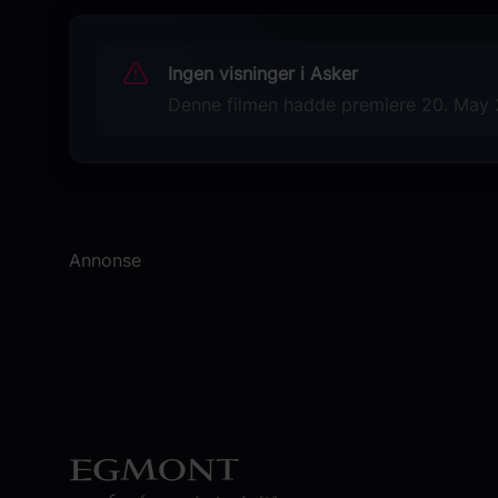
Originaltittel
The Mandalorian & Grogu
Ingen visninger i Asker
Sjanger
Denne filmen hadde premiere 20. May 20
Unknown
Distributør
The Walt Disney Company Nordic
Annonse