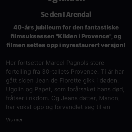
Se den i Arendal
40-års jubileum for den fantastiske
filmsuksessen "Kilden i Provence", og
filmen settes opp i nyrestaurert versjon!
Her fortsetter Marcel Pagnols store
fortelling fra 30-tallets Provence. Ti år har
gått siden Jean de Florette gikk i døden.
Ugolin og Papet, som forårsaket hans død,
fråtser i rikdom. Og Jeans datter, Manon,
har vokst opp og forvandlet seg til en
henførende skjønnhet som lever med sine
Vis mer
geiter i fjellene. Et eneste blikk fra en