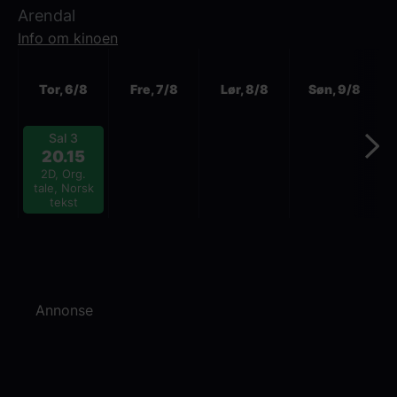
Arendal
Info om kinoen
Neste
Tor, 6/8
Fre, 7/8
Lør, 8/8
Søn, 9/8
Sal 3
20.15
2D, Org.
tale, Norsk
tekst
Annonse