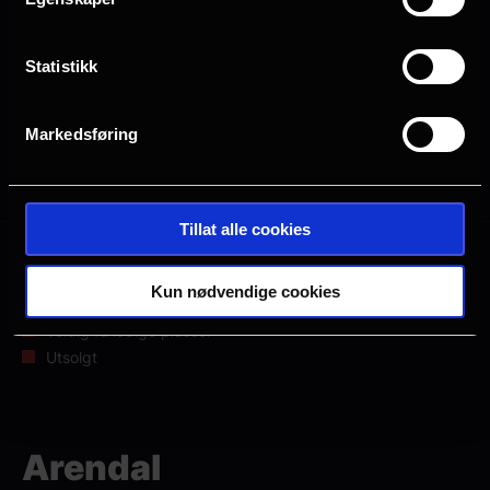
Planlegg ditt besøk i Arendal
Statistikk
Markedsføring
Alle
2D
Tillat alle cookies
Mange ledige plasser
Kun nødvendige cookies
Få ledige plasser
Veldig få ledige plasser
Utsolgt
Arendal