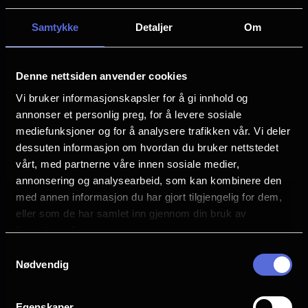
Emmanuel Béart
Yves Montand
Samtykke
Detaljer
Om
Språk
FR
Denne nettsiden anvender cookies
Sjanger
Vi bruker informasjonskapsler for å gi innhold og
Drama
annonser et personlig preg, for å levere sosiale
mediefunksjoner og for å analysere trafikken vår. Vi deler
Distributør
dessuten informasjon om hvordan du bruker nettstedet
Fidalgo Filmdistribusjon
vårt, med partnerne våre innen sosiale medier,
annonsering og analysearbeid, som kan kombinere den
med annen informasjon du har gjort tilgjengelig for dem,
eller som de har samlet inn gjennom din bruk av
tjenestene deres.
Samtykkevalg
Nødvendig
Se galleri
Egenskaper