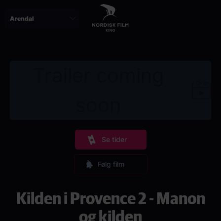
Skip
to
main
content
Trailer coming
soon
Se tider
Følg film
Kilden i Provence 2 - Manon
og kilden