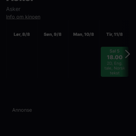
Asker
Info om kinoen
Neste
Lør, 8/8
Søn, 9/8
Man, 10/8
Tir, 11/8
Sal 5
18.00
2D, Eng.
tale, Norsk
tekst
Annonse