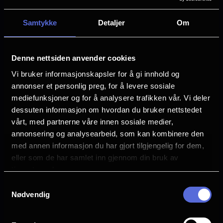
Preston Lacy
vennskapet, dumdristigheten og den
Dave England
Samtykke
Detaljer
Om
grenseoverskridende humoren som har
Johnny Knoxville
definert Jackass siden starten.
Wee Man
Ehren McGhehey
Denne nettsiden anvender cookies
Steve-O
Vi bruker informasjonskapsler for å gi innhold og
Chris Pontius
annonser et personlig preg, for å levere sosiale
mediefunksjoner og for å analysere trafikken vår. Vi deler
Språk
dessuten informasjon om hvordan du bruker nettstedet
EN
vårt, med partnerne våre innen sosiale medier,
annonsering og analysearbeid, som kan kombinere den
Sjanger
Unknown
med annen informasjon du har gjort tilgjengelig for dem,
eller som de har samlet inn gjennom din bruk av
Distributør
tjenestene deres.
United International Pictures
Samtykkevalg
Nødvendig
Se galleri