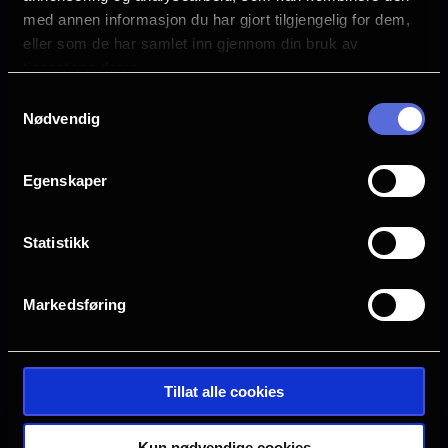
Children's Movie
med annen informasjon du har gjort tilgjengelig for dem,
eller som de har samlet inn gjennom din bruk av
Distributør
Uavhengig distribusjon
tjenestene deres.
Samtykkevalg
Nødvendig
Egenskaper
Statistikk
Markedsføring
Se galleri
Tillat alle cookies
Kun nødvendige cookies