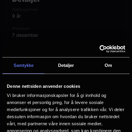
Lansert i 1990 - vises nå som del av vårt
Aldersgrense
Kinostalgi-program. Les mer om Kinostalgi
9 år
HER!
Premiere
7 desember
Lengde
1 time 43 min
Samtykke
Detaljer
Om
Regi
Chris Columbus
Vurdering:
(17 stemmer 96.12%)
Denne nettsiden anvender cookies
Vi bruker informasjonskapsler for å gi innhold og
annonser et personlig preg, for å levere sosiale
Se mer
Rollebesetning
mediefunksjoner og for å analysere trafikken vår. Vi deler
Macaulay CulkinJoe PesciDaniel Stern
dessuten informasjon om hvordan du bruker nettstedet
vårt, med partnerne våre innen sosiale medier,
Sjanger
annonsering og analysearbeid, som kan kombinere den