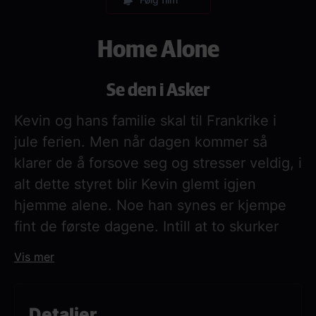
Home Alone
Se den i Asker
Kevin og hans familie skal til Frankrike i
jule ferien. Men når dagen kommer så
klarer de å forsove seg og stresser veldig, i
alt dette styret blir Kevin glemt igjen
hjemme alene. Noe han synes er kjempe
fint de første dagene. Intill at to skurker
prøver å bryte seg inn i huset hans. Nå er
Vis mer
det opp til Kevin å beskytte hjemmet fra de
to skurkene.
Detaljer