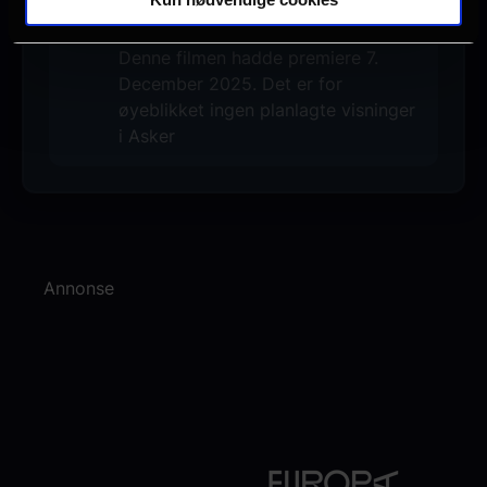
Ingen visninger i Asker
Denne filmen hadde premiere 7.
December 2025. Det er for
øyeblikket ingen planlagte visninger
i Asker
Annonse