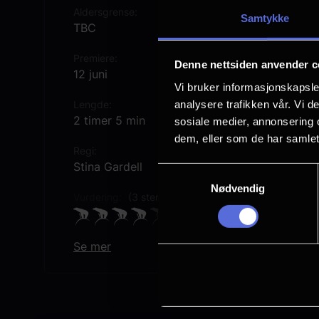
Aldersgrense
Samtykke
TBC
Premiere
Denne nettsiden anvender c
12 juni
Vi bruker informasjonskapsler
analysere trafikken vår. Vi 
Lengde
2 timer 5 min
sosiale medier, annonsering 
dem, eller som de har samlet
Regi
Stina Gardell
Samtykkevalg
Nødvendig
Vurdering:
(3 stemmer 78.00%)
Se mer
Rollebesetning
Benny Andersson
Karin Falck
Wenche Myhre
Siw Malmkvist