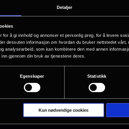
“När de sa att de ville göra en biofilm
Detaljer
Varför det? Vem vill se den? Men nu när
faktiskt rätt ball! … fast lite konstigt…
ookies
 for å gi innhold og annonser et personlig preg, for å levere sos
Filmen om Siw setter kunstneren Siw M
deler dessuten informasjon om hvordan du bruker nettstedet vårt,
stedene og menneskene som har vært vi
og analysearbeid, som kan kombinere den med annen informasjon d
år lange karriere. Det blir en nær og p
 inn gjennom din bruk av tjenestene deres.
Vis mer
Siw når hun gjenopplevde høydepunkte
Sveriges mest elskede kunstnere gjenn
Egenskaper
Statistikk
historien hennes som aldri har blitt fort
ansvaret, kan alt skje!
Kun nødvendige cookies