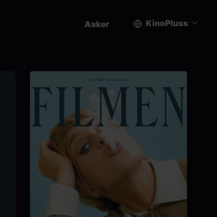
KinoPluss
Asker
User
account
menu