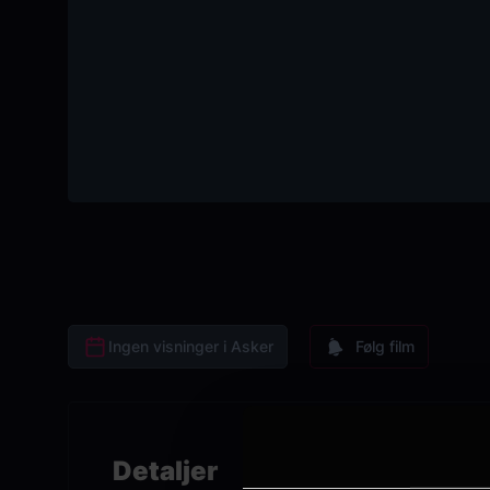
Ingen visninger i Asker
Følg film
Detaljer