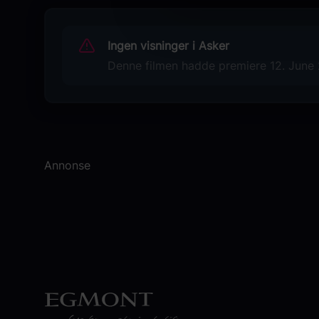
Ann-Louise Hanson
Originaltittel
Ingen visninger i Asker
Filmen om Siw
Denne filmen hadde premiere 12. June 2
Språk
SV
Sjanger
Dokumentar
Annonse
Distributør
Another World Entertainment