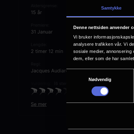
Aldersgrense
Samtykke
15 år
Premiere
Denne nettsiden anvender c
31 Januar
Vi bruker informasjonskapsler
analysere trafikken vår. Vi 
Lengde
2 timer 12 min
sosiale medier, annonsering 
dem, eller som de har samlet
Regi
Jacques Audiard
Samtykkevalg
Nødvendig
Vurdering:
(6 stemmer 75.17%)
Se mer
Rollebesetning
Karla Sofía Gascón
Selena Gomez
Zoe Saldana