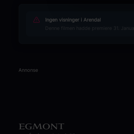
Originaltittel
Emilia Pérez
Ingen visninger i Arendal
Språk
Denne filmen hadde premiere 31. Januar
EN
Sjanger
Thriller
Musikal
Krim
Annonse
Komedie
Distributør
SF Norge