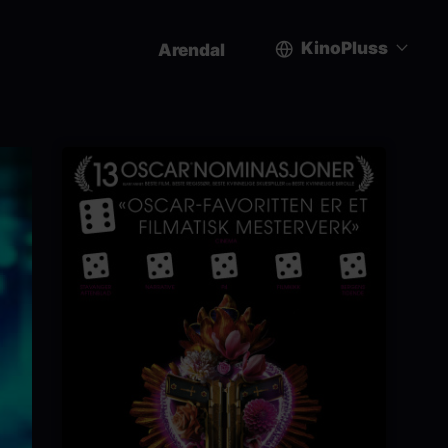
KinoPluss
Arendal
User
account
menu