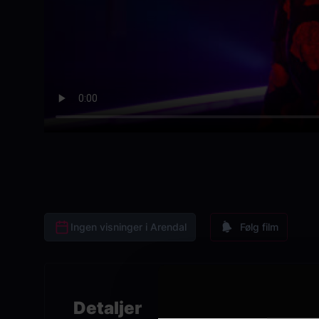
Ingen visninger i Arendal
Følg film
Detaljer