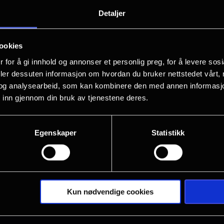
Rita er en overkvalifisert og undervurd
Detaljer
opptatt av å frikjenne kriminelle enn å
uventet vei ut, når kartellleder Manit
ookies
trekke seg ut av virksomheten sin og r
 for å gi innhold og annonser et personlig preg, for å levere sos
har utarbeidet i årevis: å bli kvinnen h
deler dessuten informasjon om hvordan du bruker nettstedet vårt,
og analysearbeid, som kan kombinere den med annen informasjon d
 inn gjennom din bruk av tjenestene deres.
Egenskaper
Statistikk
Kun nødvendige cookies