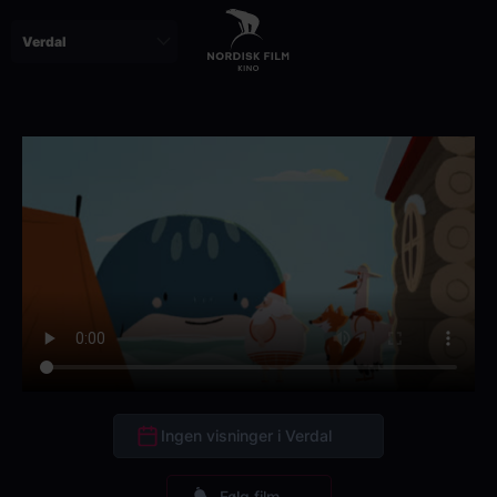
Skip
to
main
content
Ingen visninger i Verdal
Følg film