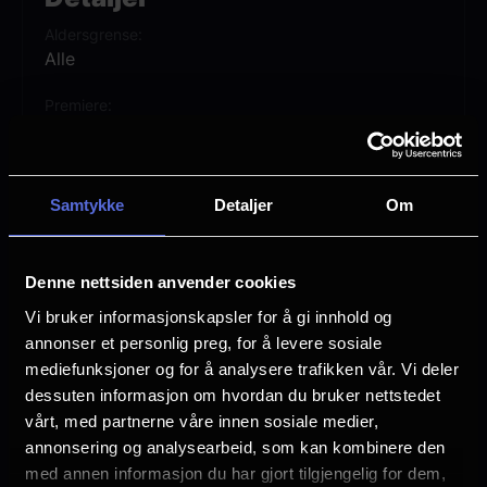
hjertet ditt og ta deg med til en verden der
Aldersgrense
julemagien ikke kjenner noen grenser.
Alle
Premiere
14 november
Lengde
1 time 12 min
Samtykke
Detaljer
Om
Vurdering:
(4 stemmer 42.25%)
Denne nettsiden anvender cookies
Vi bruker informasjonskapsler for å gi innhold og
Se mer
Sjanger
annonser et personlig preg, for å levere sosiale
Unknown
mediefunksjoner og for å analysere trafikken vår. Vi deler
dessuten informasjon om hvordan du bruker nettstedet
Distributør
Storytelling Media
vårt, med partnerne våre innen sosiale medier,
annonsering og analysearbeid, som kan kombinere den
med annen informasjon du har gjort tilgjengelig for dem,