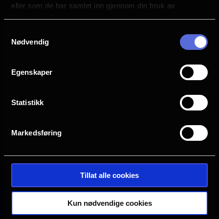
eller som de har samlet inn gjennom din bruk av
tjenestene deres.
Samtykkevalg
Nødvendig
Egenskaper
Statistikk
Markedsføring
Se galleri
Tillat alle cookies
Ingen visninger i Verdal
Kun nødvendige cookies
Denne filmen hadde premiere 14.