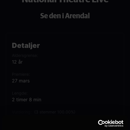
Se den i Arendal
Detaljer
Aldersgrense
12 år
Premiere
27 mars
Lengde
2 timer 8 min
Vurdering:
(3 stemmer 100.00%)