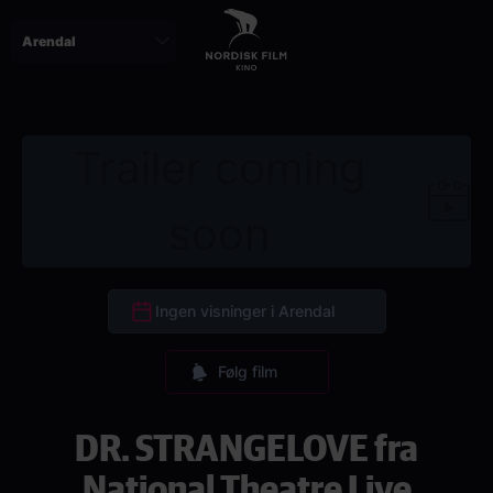
Skip
to
main
content
Trailer coming
soon
Ingen visninger i Arendal
Følg film
DR. STRANGELOVE fra
National Theatre Live