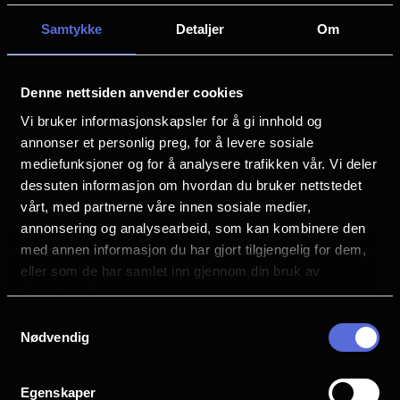
Se mer
Sjanger
Alternativt Innhold
Samtykke
Detaljer
Om
Distributør
Felles registrering for annet enn film (QLT)
Denne nettsiden anvender cookies
Vi bruker informasjonskapsler for å gi innhold og
annonser et personlig preg, for å levere sosiale
mediefunksjoner og for å analysere trafikken vår. Vi deler
dessuten informasjon om hvordan du bruker nettstedet
vårt, med partnerne våre innen sosiale medier,
annonsering og analysearbeid, som kan kombinere den
med annen informasjon du har gjort tilgjengelig for dem,
eller som de har samlet inn gjennom din bruk av
tjenestene deres.
Samtykkevalg
Nødvendig
Egenskaper