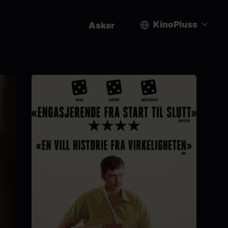
KinoPluss
Asker
User
account
menu