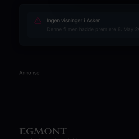
Dacre Montgomery
Cary Elwes
Ingen visninger i Asker
Gus van Sant
Denne filmen hadde premiere 8. May 202
Originaltittel
Dead Man's Wire
Sjanger
Drama
Biografi
Annonse
Krim
Distributør
SF Norge