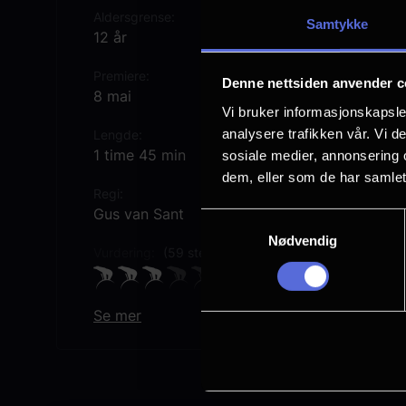
Aldersgrense
Samtykke
12 år
Premiere
Denne nettsiden anvender c
8 mai
Vi bruker informasjonskapsler
analysere trafikken vår. Vi 
Lengde
1 time 45 min
sosiale medier, annonsering 
dem, eller som de har samlet
Regi
Gus van Sant
Samtykkevalg
Nødvendig
Vurdering:
(59 stemmer 64.56%)
Se mer
Rollebesetning
Bill Skarsgård
Al Pacino
Colman Domingo
Myha'la