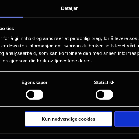
Morgenen den 8. februar 1977 gikk A
Detaljer
kontoret til Richard O. Hall, preside
ham som gissel med en avkortet hagle
ookies
avtrekkeren til Halls hode.
 for å gi innhold og annonser et personlig preg, for å levere sos
deler dessuten informasjon om hvordan du bruker nettstedet vårt,
Dette er den sanne historien om den d
og analysearbeid, som kan kombinere den med annen informasjon d
 inn gjennom din bruk av tjenestene deres.
rystet en hel verden, da Tony skapte me
løsepenger, ingen siktelse eller rettsf
fra Hall-familien for å ha lurt ham for
Egenskaper
Statistikk
Filmen er regissert av legendariske Gu
Colman Domingo og Al Pacino i hovedr
Vis mer
Kun nødvendige cookies