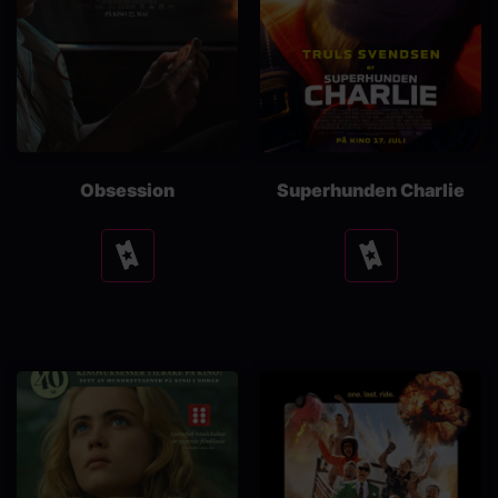
Obsession
Superhunden Charlie
Se
Se
tider
tider