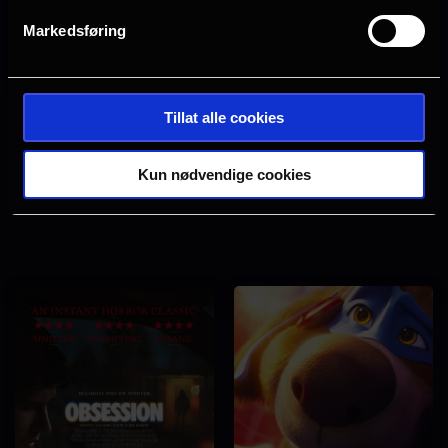
Markedsføring
Tillat alle cookies
Vaiana
Toy Story 5
Kun nødvendige cookies
Se
Se
tider
tider