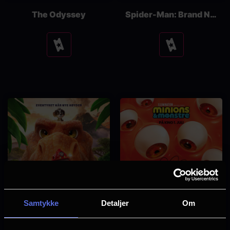
The Odyssey
Spider-Man: Brand New Day
Se
Se
tider
tider
Samtykke
Detaljer
Om