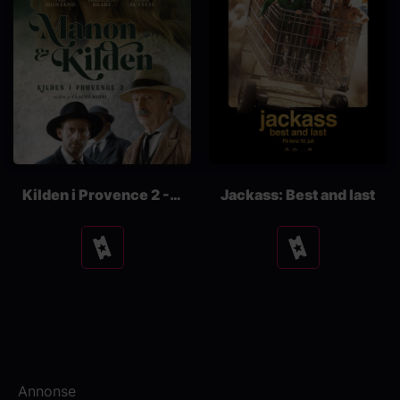
Kilden i Provence 2 - Manon og kilden
Jackass: Best and last
Se
Se
tider
tider
Annonse