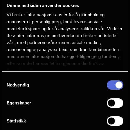
Denne nettsiden anvender cookies
Vi bruker informasjonskapsler for å gi innhold og
annonser et personlig preg, for å levere sosiale
Paw Patrol: Dinofilmen
Minions & monstre
mediefunksjoner og for å analysere trafikken vår. Vi deler
dessuten informasjon om hvordan du bruker nettstedet
Se
Se
tider
tider
vårt, med partnerne våre innen sosiale medier,
annonsering og analysearbeid, som kan kombinere den
med annen informasjon du har gjort tilgjengelig for dem,
eller som de har samlet inn gjennom din bruk av
tjenestene deres.
Samtykkevalg
Nødvendig
Egenskaper
Statistikk