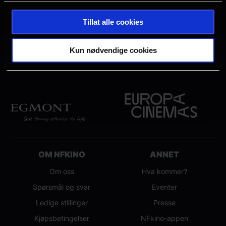
Ta kontakt med kinoen ved ønske om
skolekino.
Tillat alle cookies
Kun nødvendige cookies
OM NFKINO
ANNET
Om oss
Hva kommer?
Spørsmål og svar
Eventer
Ledige stillinger
Presse
Kjøpsbetingelser
NFkino-appen