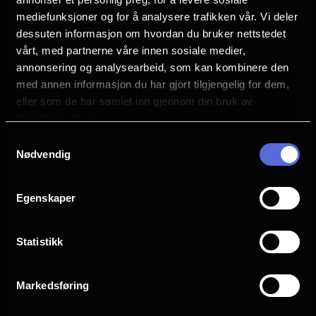
mediefunksjoner og for å analysere trafikken vår. Vi deler
dessuten informasjon om hvordan du bruker nettstedet
Skolekino gjelder for alle filmer som er oppsatt
vårt, med partnerne våre innen sosiale medier,
i vårt program, bortsett fra opera, festivaler og
annonsering og analysearbeid, som kan kombinere den
førpremierer.
med annen informasjon du har gjort tilgjengelig for dem,
eller som de har samlet inn gjennom din bruk av
Vi tar forbehold om at enkelte filmer ikke kan
tjenestene deres.
vises til skolekinopris før etter en viss periode
Samtykkevalg
etter premieren.
Nødvendig
Prisen for skolekino er 75 kroner per elev/barn
Egenskaper
i barnehage, mens lærere/ansatte går gratis.
Prisene gjelder utenom den ordinære
Statistikk
åpningstiden (før 16:00).
På filmer som vises i 3D må 3D-briller (25,-
stk) kjøpes i tillegg.
Markedsføring