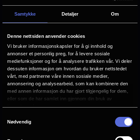
Samtykke
Detaljer
Om
Denne nettsiden anvender cookies
Vi bruker informasjonskapsler for å gi innhold og
annonser et personlig preg, for å levere sosiale
mediefunksjoner og for å analysere trafikken vår. Vi deler
dessuten informasjon om hvordan du bruker nettstedet
vårt, med partnerne våre innen sosiale medier,
Alternativt innhold | André Rieu’s 2026 Summer Concert:
annonsering og analysearbeid, som kan kombinere den
Viva Maastricht! | 29. august
med annen informasjon du har gjort tilgjengelig for dem,
eller som de har samlet inn gjennom din bruk av
Opplev André Rieu fabelaktige konsert på kino
tjenestene deres.
Samtykkevalg
Nødvendig