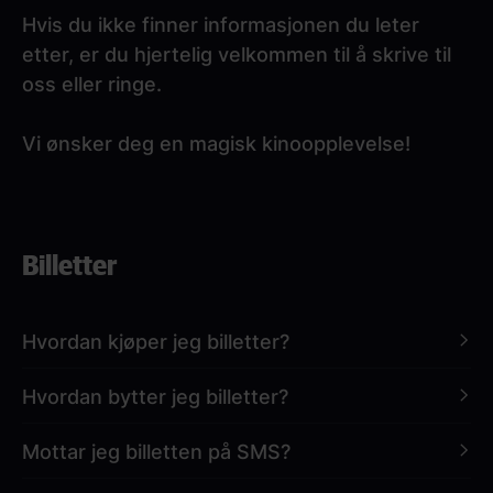
Hvis du ikke finner informasjonen du leter
etter, er du hjertelig velkommen til å skrive til
oss eller ringe.
Vi ønsker deg en magisk kinoopplevelse!
Paragraphs
Billetter
Hvordan kjøper jeg billetter?
Hvordan bytter jeg billetter?
Kinobilletter til Nordisk Film Kino fås kjøpt hos
nfkino.no
,
NFkino-appen
og i alle våre
Mottar jeg billetten på SMS?
kinokiosker!
Billetter kan flyttes til en annen dag eller
forestilling, eller overføres til et gavekort. Dette