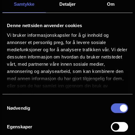
Det blir laget filmstudieark til en rekke
Samtykke
Detaljer
Om
filmer for forskjellige klassetrinn, inkludert
barnehager og videregående skoler.
Denne nettsiden anvender cookies
Undervisningsmaterialet gir informasjon
Vi bruker informasjonskapsler for å gi innhold og
om selve filmen, tematisk
annonser et personlig preg, for å levere sosiale
bakgrunnsmateriale og forslag til spørsmål
mediefunksjoner og for å analysere trafikken vår. Vi deler
og arbeidsoppgaver.
dessuten informasjon om hvordan du bruker nettstedet
vårt, med partnerne våre innen sosiale medier,
annonsering og analysearbeid, som kan kombinere den
Booking
med annen informasjon du har gjort tilgjengelig for dem,
eller som de har samlet inn gjennom din bruk av
Send e-post til
drammen
[at]
nfkino.no
tjenestene deres.
(drammen[at]nfkino[dot]no)
med
Samtykkevalg
Nødvendig
følgende info:
Ønske om film
Egenskaper
Ønsket dato og tidspunkt