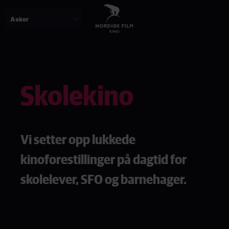
Skip
to
main
content
Paragraphs
Skolekino
Vi setter opp lukkede
kinoforestillinger på dagtid for
skolelever, SFO og barnehager.