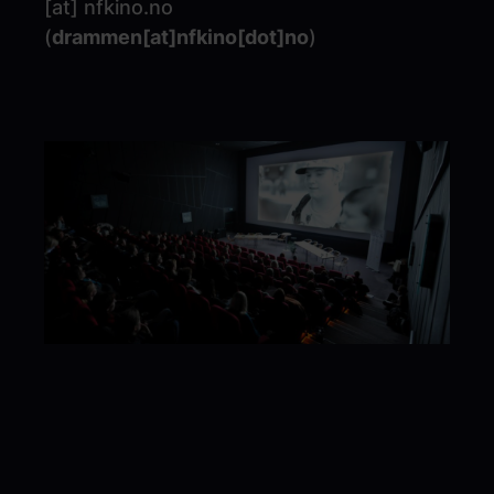
[at]
nfkino.no
(
drammen[at]nfkino[dot]no
)