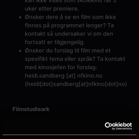
kan ikke vises som skolekino før 2
uker etter premiere.
Ønsker dere å se en film som ikke
finnes på programmet lenger? Ta
kontakt så undersøker vi om den
fortsatt er tilgjengelig.
Ønsker du forslag til film med et
spesifikt tema eller språk? Ta kontakt
med kinosjefen for forslag:
heidi.sandberg
[at]
nfkino.no
(heidi[dot]sandberg[at]nfkino[dot]no)
Filmstudieark
Filmstudieark med pedagogiske opplegg
til filmer finner du på
skolekino.no
.