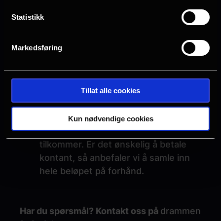
Ca. antall
Statistikk
Markedsføring
Priser og betaling
90 kroner per elev/barn.
Lærere/ansatt går gratis.
Tillat alle cookies
Billettene kan betales med
faktura/rekvisisjon, debetkort eller
Kun nødvendige cookies
kontant. Fakturatillegg på kr. 50,-
tilkommer. Er det ønskelig å betale
kontant, så anbefaler vi å samle inn
hele beløpet på forhånd.
Har du spørsmål? Kontakt oss på
drammen