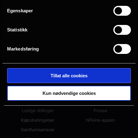
Egenskaper
Statistikk
Markedsføring
Tillat alle cookies
OM NFKINO
ANNET
Om oss
Hva kommer?
Kun nødvendige cookies
Spørsmål og svar
Eventer
Ledige stillinger
Presse
Kjøpsbetingelser
NFkino-appen
Samfunnsansvar