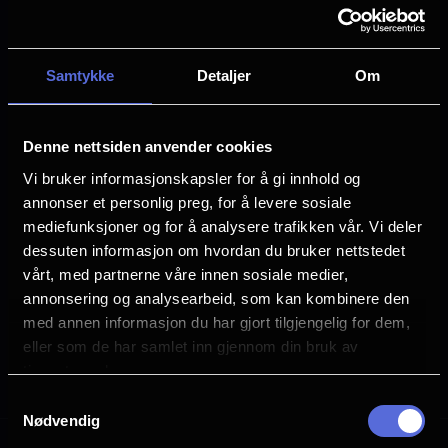
Film kino.
Finn ditt neste magiske kinobesøk i listen
Samtykke
Detaljer
Om
under
Denne nettsiden anvender cookies
5. - 7. juni koster alle filmer kun 120,-*.
Vi bruker informasjonskapsler for å gi innhold og
Sjekk ut programmet
annonser et personlig preg, for å levere sosiale
mediefunksjoner og for å analysere trafikken vår. Vi deler
dessuten informasjon om hvordan du bruker nettstedet
*Tillegg for gullrekke i salene kan forekomme
vårt, med partnerne våre innen sosiale medier,
annonsering og analysearbeid, som kan kombinere den
Paragraphs
med annen informasjon du har gjort tilgjengelig for dem,
eller som de har samlet inn gjennom din bruk av
Se programmet her
tjenestene deres.
Samtykkevalg
Nødvendig