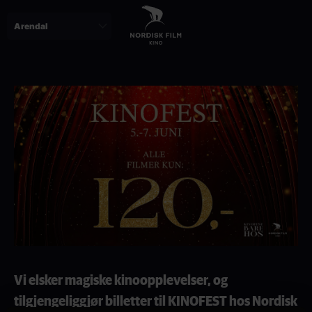
Skip
to
main
content
Vi elsker magiske kinoopplevelser, og
tilgjengeliggjør billetter til KINOFEST hos Nordisk