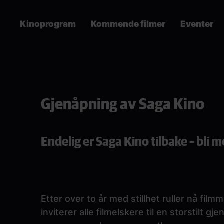
Skip
to
Kinoprogram
Kommende filmer
Eventer
main
content
Main
navigation
Paragraphs
Gjenåpning av Saga Kino
Endelig er Saga Kino tilbake – bli m
Etter over to år med stillhet ruller nå fi
inviterer alle filmelskere til en storstilt 