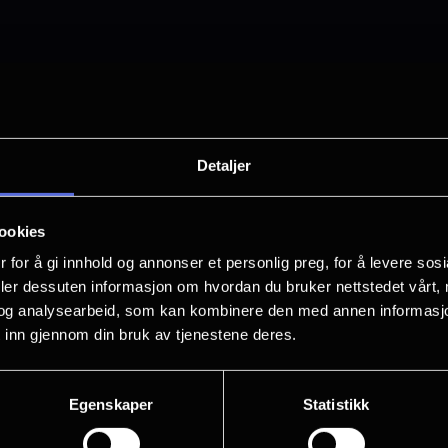
respekt for historien. De ikoniske mosaikksøylene m
e, fantastiske kinosaler. Atmosfæren du kjenner er 
for maksimal komfort. Og ja – kinokiosken er betrakt
Detaljer
med Atmos og med henholdsvis 241 og 73 seter. I kjel
 498 seter.
ookies
 for å gi innhold og annonser et personlig preg, for å levere sos
deler dessuten informasjon om hvordan du bruker nettstedet vårt,
og analysearbeid, som kan kombinere den med annen informasjon d
 inn gjennom din bruk av tjenestene deres.
i sentrum
– et samlingspunkt for små og store filmopple
Egenskaper
Statistikk
ereopplevelser. Vi lover kinomagi, fellesskap og po