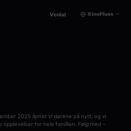
KinoPluss
Verdal
User
account
menu
vember 2025 åpner vi dørene på nytt, og vi
de opplevelser for hele familien. Følg med –