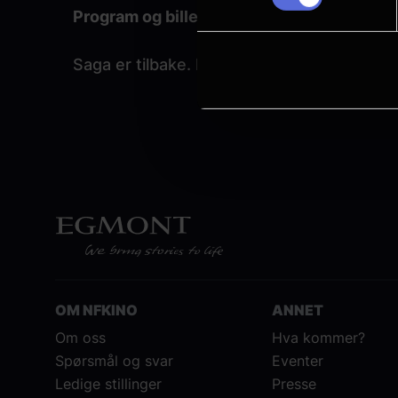
Program og billetter lanseres snart – følg 
Saga er tilbake. Klar for store filmøyeblikk
OM NFKINO
ANNET
Om oss
Hva kommer?
Spørsmål og svar
Eventer
Ledige stillinger
Presse