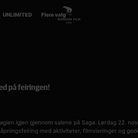
UNLIMITED
Flere valg
ed på feiringen!
lmmagien igjen gjennom salene på Saga. Lørdag 22. no
gjenåpningsfeiring med aktiviteter, filmvisninger og go