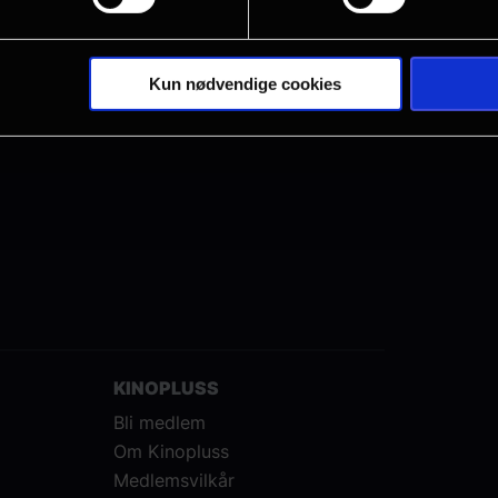
med!
 igjen? 🍿✨
Kun nødvendige cookies
KINOPLUSS
Bli medlem
Om Kinopluss
Medlemsvilkår