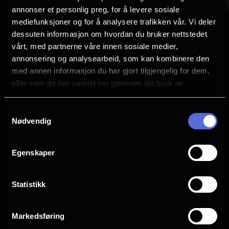
egentlig noe mer personlig enn det?
annonser et personlig preg, for å levere sosiale
mediefunksjoner og for å analysere trafikken vår. Vi deler
dessuten informasjon om hvordan du bruker nettstedet
LYTT HER.
vårt, med partnerne våre innen sosiale medier,
annonsering og analysearbeid, som kan kombinere den
med annen informasjon du har gjort tilgjengelig for dem,
eller som de har samlet inn gjennom din bruk av
tjenestene deres.
Samtykkevalg
Nødvendig
Egenskaper
OM NFKINO
ANNET
Statistikk
Om oss
Hva kommer?
Spørsmål og svar
Eventer
Markedsføring
Ledige stillinger
Presse