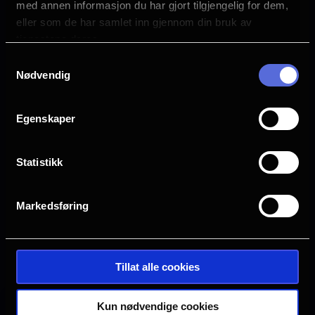
med annen informasjon du har gjort tilgjengelig for dem,
Laura Tonke
eller som de har samlet inn gjennom din bruk av
Språk
tjenestene deres.
DE
Samtykkevalg
Nødvendig
Sjanger
Drama
Egenskaper
Distributør
Arthaus
Statistikk
Markedsføring
Se galleri
Tillat alle cookies
Kun nødvendige cookies