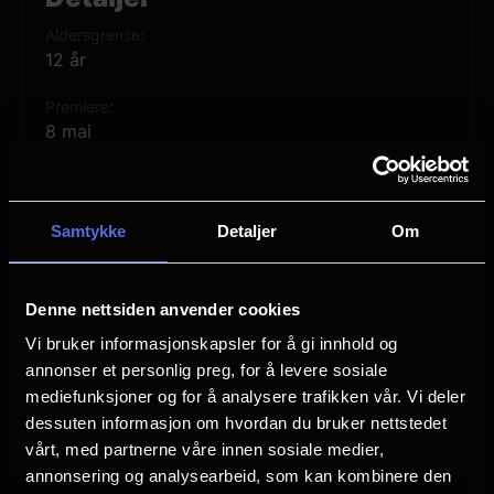
Aldersgrense
12 år
Premiere
8 mai
Lengde
1 time 33 min
Samtykke
Detaljer
Om
Regi
Fatih Akin
Denne nettsiden anvender cookies
Vurdering:
(68 stemmer 78.07%)
Vi bruker informasjonskapsler for å gi innhold og
annonser et personlig preg, for å levere sosiale
Se mer
mediefunksjoner og for å analysere trafikken vår. Vi deler
Rollebesetning
dessuten informasjon om hvordan du bruker nettstedet
Diane Kruger
vårt, med partnerne våre innen sosiale medier,
Matthias Schweighöfer
annonsering og analysearbeid, som kan kombinere den
Jasper Billerbeck