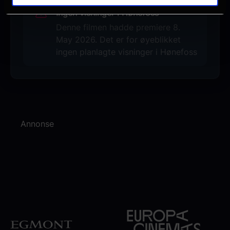
Ingen visninger i Hønefoss
Denne filmen hadde premiere 8.
May 2026. Det er for øyeblikket
ingen planlagte visninger i Hønefoss
Annonse