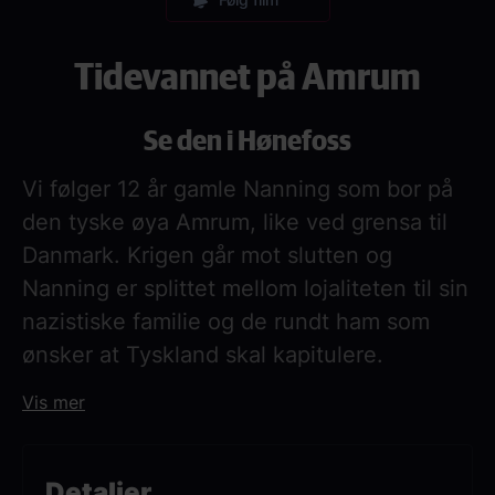
Tidevannet på Amrum
Se den i Hønefoss
Vi følger 12 år gamle Nanning som bor på
den tyske øya Amrum, like ved grensa til
Danmark. Krigen går mot slutten og
Nanning er splittet mellom lojaliteten til sin
nazistiske familie og de rundt ham som
ønsker at Tyskland skal kapitulere.
En stemningsfull film om skyld, tilhørighet
Vis mer
og en oppvekst i skyggen av krigen.
Detaljer