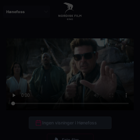
Skip
to
main
content
Ingen visninger i Hønefoss
Følg film