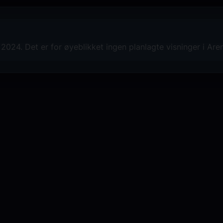
will they believe that it is never too l
024. Det er for øyeblikket ingen planlagte visninger i Are