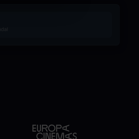
ate to change?
ndal