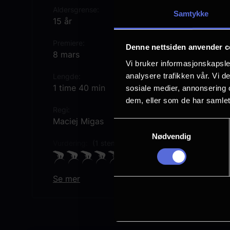
Aldersgrense
Samtykke
15 år
Premiere
Denne nettsiden anvender c
8 mars
Vi bruker informasjonskapsler
analysere trafikken vår. Vi 
Lengde
1 time 40 min
sosiale medier, annonsering 
dem, eller som de har samlet
Regi
Maciej Migas
Samtykkevalg
Nødvendig
Vurdering:
(1 stemmer 100.00%)
Se mer
Rollebesetning
Michal Czernecki
Mateusz Rusin
Agnieszka Wiedlocha
Agnieszka Suchora