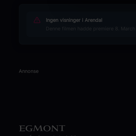
Edyta Olszówka
Bartosz Opania
Ingen visninger i Arendal
Kuba Dyniewicz
Dorota Chotecka
Denne filmen hadde premiere 8. March 2
Originaltittel
Milosc jak miód
Språk
Polsk
Annonse
Sjanger
Komedie
Drama
Romantikk
Distributør
Fidalgo Filmdistribusjon