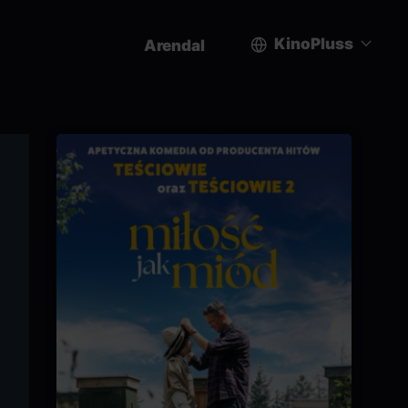
KinoPluss
Arendal
User
account
menu