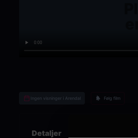
Ingen visninger i Arendal
Følg film
Detaljer