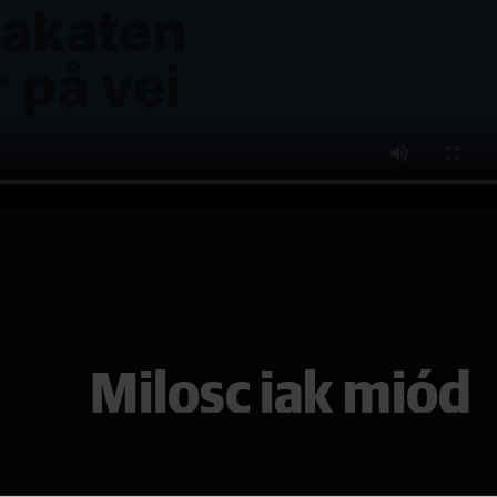
Milosc jak miód
Se den i Arendal