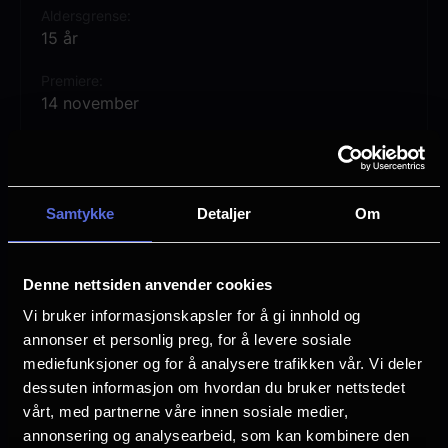
Aldersgrense
15 år
Premiere
14 november
Lengde
1 time 39 min
Regi
Samtykke
Detaljer
Om
Osgood Perkins
Vurdering:
(25 stemmer 62.80%)
Denne nettsiden anvender cookies
Vi bruker informasjonskapsler for å gi innhold og
annonser et personlig preg, for å levere sosiale
Se mer
Rollebesetning
mediefunksjoner og for å analysere trafikken vår. Vi deler
Rossif Sutherland
dessuten informasjon om hvordan du bruker nettstedet
Tess Degenstein
vårt, med partnerne våre innen sosiale medier,
Tatiana Maslany
annonsering og analysearbeid, som kan kombinere den