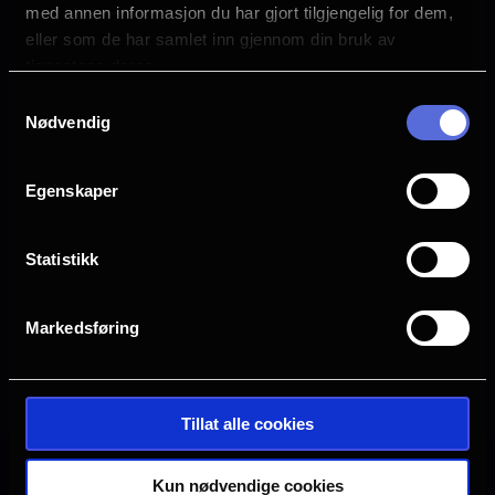
med annen informasjon du har gjort tilgjengelig for dem,
Språk
EN
eller som de har samlet inn gjennom din bruk av
tjenestene deres.
Sjanger
Samtykkevalg
Horror
Nødvendig
Distributør
SF Norge
Egenskaper
Statistikk
Markedsføring
Se galleri
Tillat alle cookies
Kun nødvendige cookies