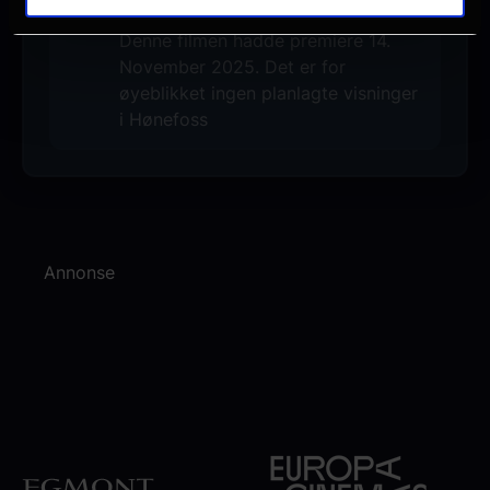
Ingen visninger i Hønefoss
Denne filmen hadde premiere 14.
November 2025. Det er for
øyeblikket ingen planlagte visninger
i Hønefoss
Annonse