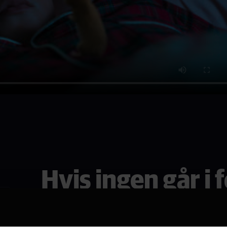
Hvis ingen går i f
Se den i Hønefoss