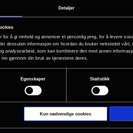
Årets store julefilm, for liten og stor.
Detaljer
En familie fra byen har lånt tantens for
ookies
på landet, uten å ane at huset allered
 for å gi innhold og annonser et personlig preg, for å levere sos
musefamilie har nemlig også pyntet og er
deler dessuten informasjon om hvordan du bruker nettstedet vårt,
besøk. Dermed er det bare en ting å gj
og analysearbeid, som kan kombinere den med annen informasjon d
 inn gjennom din bruk av tjenestene deres.
forsvare huset med værhår, snedige op
Fritt inspirert av Hollywoods store un
Egenskaper
Statistikk
Vis mer
Musevisa kommer en leken, morsom og ac
Hvem vinner julen til slutt - mus eller
Kun nødvendige cookies