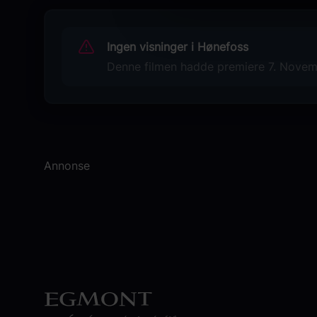
Jakob Oftebro
Charlotte Frogner
Ingen visninger i Hønefoss
Jonis Josef
Vivild Falk Berg
Denne filmen hadde premiere 7. Novemb
Sara Khorami
Originaltittel
Hvis ingen går i fella
Språk
Annonse
NO
Sjanger
Komedie
Familiefilm
Distributør
Nordisk Film Distribusjon