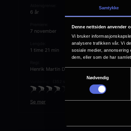
Aldersgrense
Samtykke
6 år
Premiere
Denne nettsiden anvender c
7 november
Vi bruker informasjonskapsler
analysere trafikken vår. Vi 
Lengde
1 time 21 min
sosiale medier, annonsering 
dem, eller som de har samlet
Regi
Henrik Martin Dahlsbakken
Samtykkevalg
Nødvendig
Vurdering:
(352 stemmer 80.59%)
Se mer
Rollebesetning
Flo Fagerli
Jon Øigarden
Vegard Strand Eide
Pål Sverre Hagen