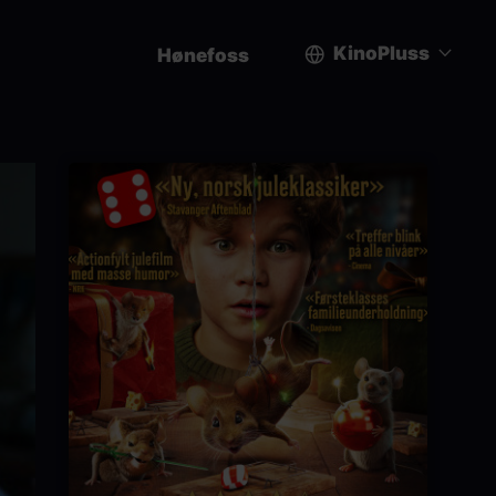
KinoPluss
Hønefoss
User
account
menu