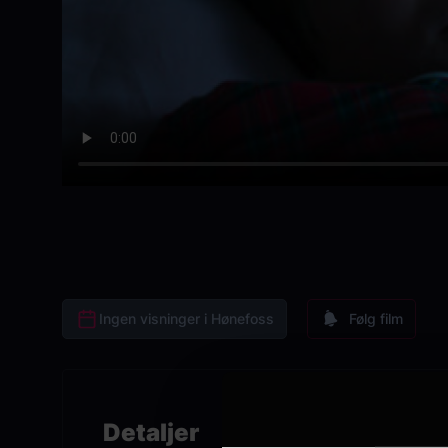
Ingen visninger i Hønefoss
Følg film
Detaljer