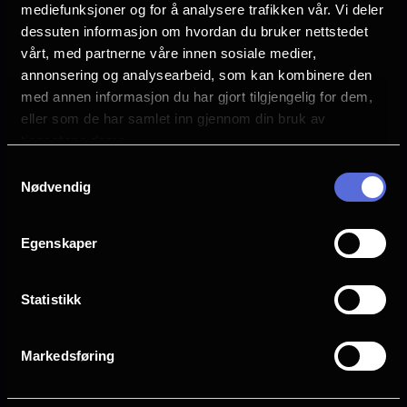
mediefunksjoner og for å analysere trafikken vår. Vi deler
dessuten informasjon om hvordan du bruker nettstedet
Vurdering:
(54 stemmer 80.09%)
vårt, med partnerne våre innen sosiale medier,
annonsering og analysearbeid, som kan kombinere den
med annen informasjon du har gjort tilgjengelig for dem,
Se mer
Rollebesetning
eller som de har samlet inn gjennom din bruk av
Zoe Saldana
tjenestene deres.
Shirley Henderson
Yonas Kibreab
Samtykkevalg
Nødvendig
Remy Edgerly
Jameela Jamil
Brad Garrett
Egenskaper
Sjanger
Animation
Statistikk
Familiefilm
Sci-Fi
Markedsføring
Distributør
The Walt Disney Company Nordic