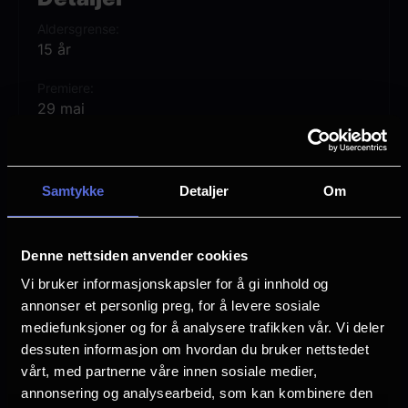
Aldersgrense
15 år
Premiere
29 mai
Lengde
1 time 45 min
Samtykke
Detaljer
Om
Regi
Kane Parsons
Denne nettsiden anvender cookies
Vurdering:
(410 stemmer 70.89%)
Vi bruker informasjonskapsler for å gi innhold og
annonser et personlig preg, for å levere sosiale
Se mer
mediefunksjoner og for å analysere trafikken vår. Vi deler
Rollebesetning
dessuten informasjon om hvordan du bruker nettstedet
Chiwetel Ejiofor
vårt, med partnerne våre innen sosiale medier,
Renate Reinsve
annonsering og analysearbeid, som kan kombinere den
Finn Bennett