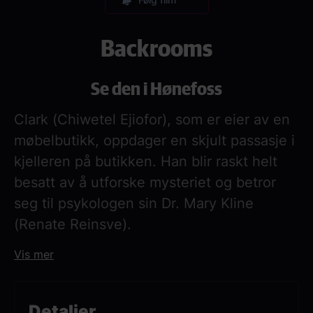
Backrooms
Se den i Hønefoss
Clark (Chiwetel Ejiofor), som er eier av en
møbelbutikk, oppdager en skjult passasje i
kjelleren på butikken. Han blir raskt helt
besatt av å utforske mysteriet og betror
seg til psykologen sin Dr. Mary Kline
(Renate Reinsve).
Når hun følger etter han inn, oppdager hun
Vis mer
at noe mørkt og truende venter på den
andre siden.
Detaljer