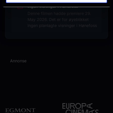
Ingen visninger i Hønefoss
Denne filmen hadde premiere 29.
May 2026. Det er for øyeblikket
ingen planlagte visninger i Hønefoss
Annonse