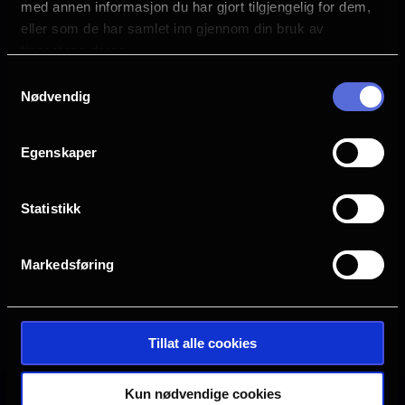
med annen informasjon du har gjort tilgjengelig for dem,
Mark Duplass
eller som de har samlet inn gjennom din bruk av
Lukita Maxwell
tjenestene deres.
Språk
Samtykkevalg
EN
Nødvendig
Sjanger
Thriller
Egenskaper
Horror
Statistikk
Distributør
Nordisk Film Distribusjon
Markedsføring
Se galleri
Tillat alle cookies
Kun nødvendige cookies