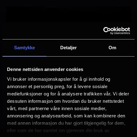
Samtykke
Detaljer
Om
Denne nettsiden anvender cookies
Vi bruker informasjonskapsler for å gi innhold og
Roll
annonser et personlig preg, for å levere sosiale
Klikk på et ikon for å se effekten.
mediefunksjoner og for å analysere trafikken vår. Vi deler
dessuten informasjon om hvordan du bruker nettstedet
vårt, med partnerne våre innen sosiale medier,
annonsering og analysearbeid, som kan kombinere den
Roll
Pitch
Heave
Fog
Bubbles
Face Air
med annen informasjon du har gjort tilgjengelig for dem,
eller som de har samlet inn gjennom din bruk av