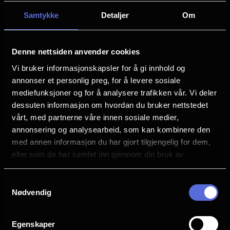
Minimum antall barn: 6 stk.
Samtykke
Detaljer
Om
Det tilkommer kr 10,- ekstra pr person
dersom du ønsker å se 3D-film. I tillegg
Denne nettsiden anvender cookies
koster 3D-briller kr 25,- pr person,
Vi bruker informasjonskapsler for å gi innhold og
dersom dere ikke har tatt med egne 3D-
annonser et personlig preg, for å levere sosiale
briller.
mediefunksjoner og for å analysere trafikken vår. Vi deler
dessuten informasjon om hvordan du bruker nettstedet
Kinobursdagen må betales ved ankomst.
vårt, med partnerne våre innen sosiale medier,
Oppmøte senest 15 minutter før filmen
annonsering og analysearbeid, som kan kombinere den
starter.
med annen informasjon du har gjort tilgjengelig for dem,
eller som de har samlet inn gjennom din bruk av
tjenestene deres.
Endelig kinoprogram blir lagt ut hver
tirsdag og gjelder f.o.m. fredag samme
Samtykkevalg
Nødvendig
uke, t.o.m. torsdag uken etter.
Kinobursdag gjelder kun for barne- og
familiefilmer.
Egenskaper