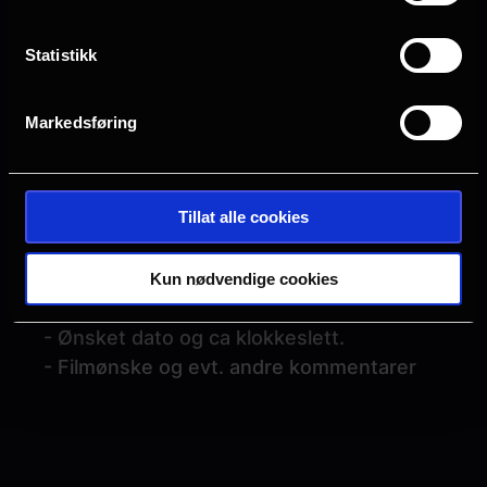
Bestill kinobursdag:
Statistikk
Send mail til
farsund
[at]
kinosor.no
(farsund[at]kinosor[dot]no)
med følgende
Markedsføring
informasjon:
- Navn, telefon og mailadresse til
Tillat alle cookies
kontaktpersonen
- Navn og alder på bursdagsbarnet
- Antall barn og voksne som skal være
Kun nødvendige cookies
med i kinobursdagen
- Ønsket dato og ca klokkeslett.
- Filmønske og evt. andre kommentarer