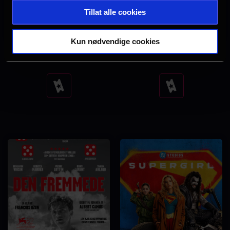
Tillat alle cookies
Kun nødvendige cookies
Obsession
Minions & monstre
Se
Se
tider
tider