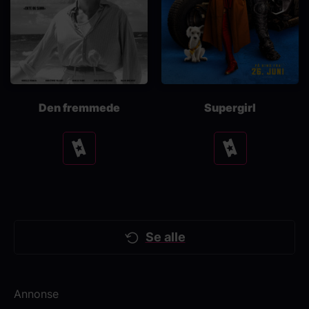
Den fremmede
Supergirl
Se
Se
tider
tider
Se alle
Annonse