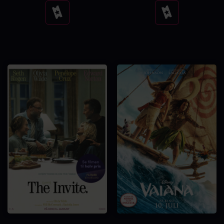
Se
Se
tider
tider