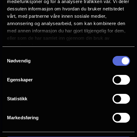
mediefunksjoner og for å analysere trafikken vår. Vi deler
dessuten informasjon om hvordan du bruker nettstedet
vårt, med partnerne våre innen sosiale medier,
Paw Patrol: Dinofilmen
Superhunden Charlie
annonsering og analysearbeid, som kan kombinere den
med annen informasjon du har gjort tilgjengelig for dem,
Se
Se
eller som de har samlet inn gjennom din bruk av
tider
tider
tjenestene deres.
Samtykkevalg
Nødvendig
Egenskaper
Statistikk
Markedsføring