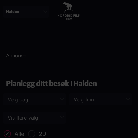
Skip
to
main
content
Paragraphs
Annonse
Planlegg ditt besøk i Halden
Alle
2D