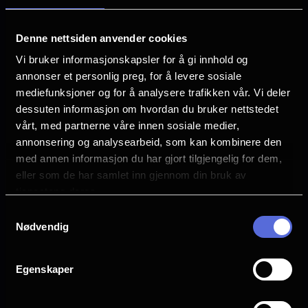
rammeverk og tiltak innenfor samfunnsansvar
og miljø, som også omfatter retningslinjer for
Denne nettsiden anvender cookies
overholdelse av grunnleggende
Vi bruker informasjonskapsler for å gi innhold og
menneskerettigheter og anstendige
annonser et personlig preg, for å levere sosiale
arbeidsforhold.
mediefunksjoner og for å analysere trafikken vår. Vi deler
dessuten informasjon om hvordan du bruker nettstedet
Les mer om Egmont CSR
her
.
vårt, med partnerne våre innen sosiale medier,
annonsering og analysearbeid, som kan kombinere den
Les redegjørelsen for selskapets
med annen informasjon du har gjort tilgjengelig for dem,
aktsomhetsvurdering
her.
eller som de har samlet inn gjennom din bruk av
tjenestene deres.
Samtykkevalg
Nødvendig
Egenskaper