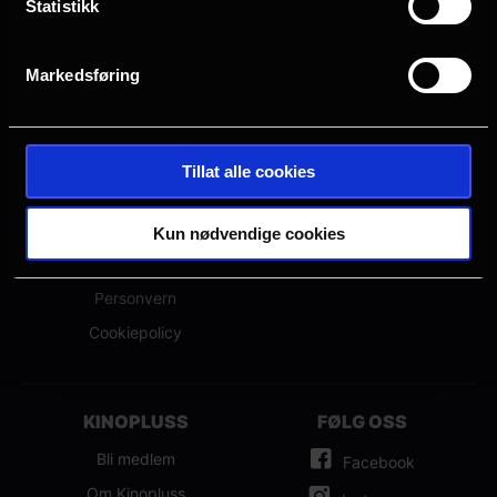
Statistikk
Markedsføring
OM NFKINO
ANNET
Om oss
Hva kommer?
Spørsmål og svar
Eventer
Tillat alle cookies
Ledige stillinger
Presse
Kjøpsbetingelser
NFkino-appen
Kun nødvendige cookies
Samfunnsansvar
Personvern
Cookiepolicy
KINOPLUSS
FØLG OSS
Bli medlem
Facebook
Om Kinopluss