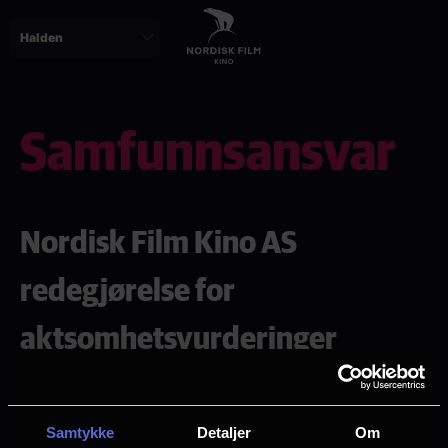
Skip
to
main
content
Samfunnsansvar
Nordisk Film Kino AS
redegjørelse for
aktsomhetsvurderinger
Som en del av Egmont konsernet følger
Nordisk Film Kino AS konsernets retningslinjer,
Samtykke
Detaljer
Om