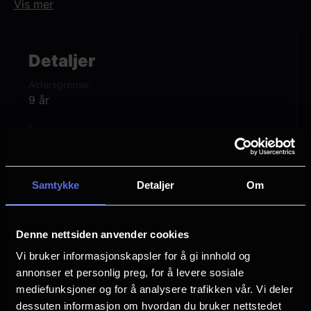
Vis mer
bli tatt i dette avsluttende kapittelet om de
to tidligere bestevennene.
Detaljer
Aldersgrense
9 år
Premiere
21 november
Lengde
Samtykke
Detaljer
Om
2 timer 18 min
Regi
Denne nettsiden anvender cookies
Jon M. Chu
Vi bruker informasjonskapsler for å gi innhold og
Vurdering:
(272 stemmer 74.51%)
annonser et personlig preg, for å levere sosiale
mediefunksjoner og for å analysere trafikken vår. Vi deler
dessuten informasjon om hvordan du bruker nettstedet