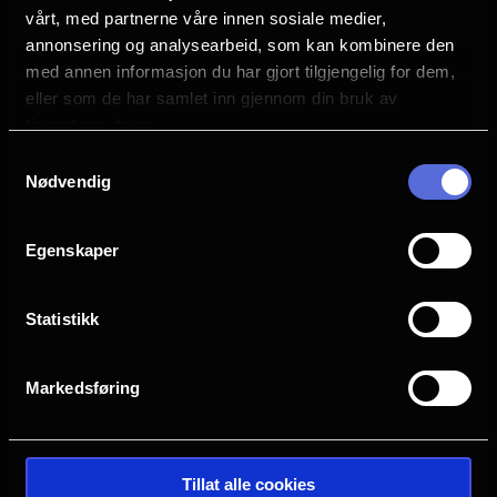
Se mer
Rollebesetning
vårt, med partnerne våre innen sosiale medier,
Ariana Grande
annonsering og analysearbeid, som kan kombinere den
Bowen Yang
med annen informasjon du har gjort tilgjengelig for dem,
Michelle Yeoh
eller som de har samlet inn gjennom din bruk av
Cynthia Erivo
tjenestene deres.
Jonathan Bailey
Samtykkevalg
Jeff Goldblum
Nødvendig
Ethan Slater
Peter Dinklage
Egenskaper
Språk
NO
Statistikk
Sjanger
Musikal
Familiefilm
Markedsføring
Distributør
United International Pictures
Tillat alle cookies