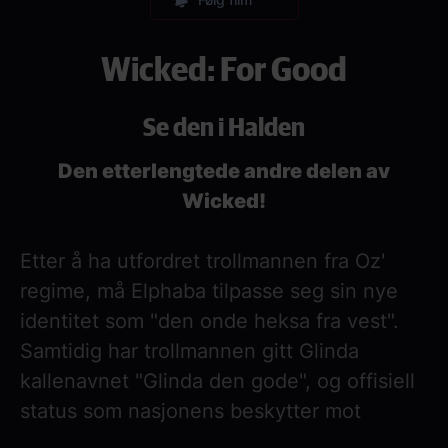
Wicked: For Good
Se den i Halden
Den etterlengtede andre delen av
Wicked!
Etter å ha utfordret trollmannen fra Oz'
regime, må Elphaba tilpasse seg sin nye
identitet som "den onde heksa fra vest".
Samtidig har trollmannen gitt Glinda
kallenavnet "Glinda den gode", og offisiell
status som nasjonens beskytter mot
Elphaba. Skjebnesvangre avgjørelser må