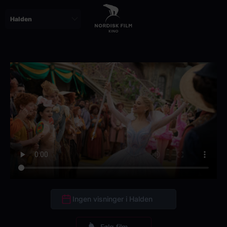
Skip
to
main
content
Ingen visninger i Halden
Følg film