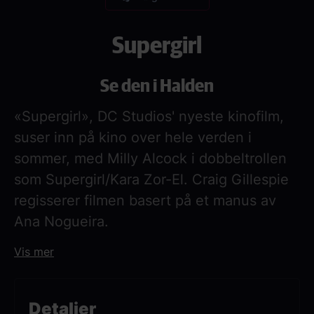
Supergirl
Se den i Halden
«Supergirl», DC Studios' nyeste kinofilm,
suser inn på kino over hele verden i
sommer, med Milly Alcock i dobbeltrollen
som Supergirl/Kara Zor-El. Craig Gillespie
regisserer filmen basert på et manus av
Ana Nogueira.
Vis mer
Når en uventet og hensynsløs motstander
går til angrep, må Kara Zor-El, også kjent
som Supergirl, motvillig slå seg sammen
Detaljer