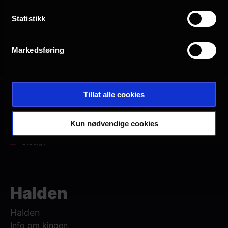
Statistikk
Markedsføring
Alle
2D
Tillat alle cookies
Mange ledige plasser
Få ledige plasser
Kun nødvendige cookies
Veldig få ledige plasser
Utsolgt
Halden
Halden
Info om kinoen