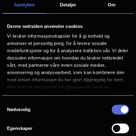
Eve Ridley
Samtykke
Detaljer
Om
kameraet har Gillespie selskap av fotosjef
Matthias Schoenaerts
Rob Hardy, produksjonsdesigner Neil
Språk
Lamont, klipper Tatiana S. Riegel,
Denne nettsiden anvender cookies
EN
kostymedesigner Anna B. Sheppard,
Vi bruker informasjonskapsler for å gi innhold og
effektsjef Geoffrey Baumann og komponist
Sjanger
annonser et personlig preg, for å levere sosiale
Action
Ramin Djawadi.
mediefunksjoner og for å analysere trafikken vår. Vi deler
Komedie
dessuten informasjon om hvordan du bruker nettstedet
Superheltfilm
vårt, med partnerne våre innen sosiale medier,
DC Studios presenterer en produksjon fra
annonsering og analysearbeid, som kan kombinere den
Distributør
Troll Court Entertainment og The Safran
med annen informasjon du har gjort tilgjengelig for dem,
Warner Bros. Discovery
Company, en film av Craig Gillespie –
eller som de har samlet inn gjennom din bruk av
tjenestene deres.
«Supergirl». Filmen distribueres verden
Samtykkevalg
over av Warner Bros. Pictures, og får norsk
Nødvendig
Se galleri
premiere 26. juni.
Egenskaper
Planlegg ditt besøk i Halden