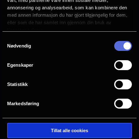
vårt, med partnerne våre innen sosiale medier,
Anna Faris
annonsering og analysearbeid, som kan kombinere den
Marlon Wayans
med annen informasjon du har gjort tilgjengelig for dem,
Damon Wayans Jr.
eller som de har samlet inn gjennom din bruk av
Chris Elliott
tjenestene deres.
Anthony Anderson
Samtykkevalg
Nødvendig
Språk
EN
Egenskaper
Sjanger
Sort komedie
Statistikk
Distributør
United International Pictures
Markedsføring
Tillat alle cookies
Se galleri