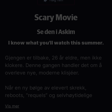
Scary Movie
Se den i Askim
I know what you'll watch this summer.
Gjengen er tilbake, 26 år eldre, men ikke
klokere. Denne gangen handler det om å
overleve nye, moderne klisjéer.
Når en ny bølge av elevert skrekk,
reboots, “requels” og selvhøytidelige
horrorfilmer tar over popkulturen, havner
Vis mer
gjengen midt i kaoset. De må navigere alt