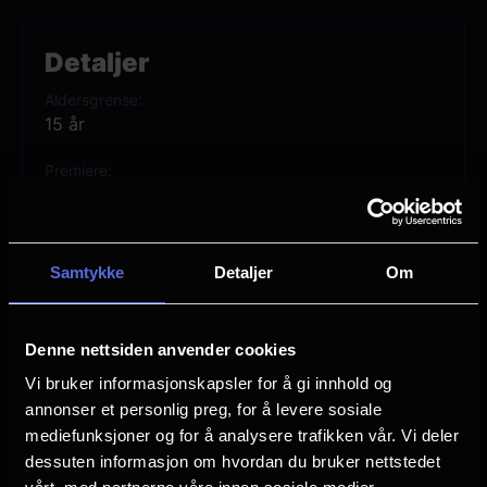
fra besatte AI‑dukker til overdrevne
legacy‑oppfølgere og «siste kapittel»-
Detaljer
filmer som aldri faktisk er siste kapittel.
Aldersgrense
15 år
Anna Faris, Marlon Wayans, Regina Hall,
Premiere
Damon Wayans Jr. og Chris Elliott med
12 juni
andre returnerer til franchisen.
Lengde
1 time 35 min
Samtykke
Detaljer
Om
Regi
Michael Tiddes
Denne nettsiden anvender cookies
Vurdering:
(116 stemmer 60.10%)
Vi bruker informasjonskapsler for å gi innhold og
annonser et personlig preg, for å levere sosiale
mediefunksjoner og for å analysere trafikken vår. Vi deler
Se mer
Rollebesetning
dessuten informasjon om hvordan du bruker nettstedet
Regina Hall