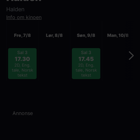
Halden
Info om kinoen
Neste
Fre, 7/8
Lør, 8/8
Søn, 9/8
Man, 10/8
Sal 3
Sal 3
17.30
17.45
2D, Eng.
2D, Eng.
tale, Norsk
tale, Norsk
tekst
tekst
Annonse