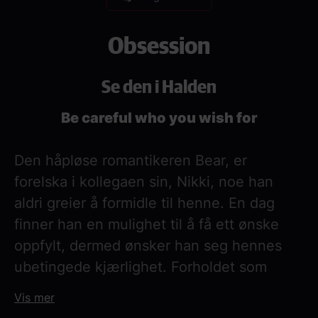
Obsession
Se den i Halden
Be careful who you wish for
Den håpløse romantikeren Bear, er
forelska i kollegaen sin, Nikki, noe han
aldri greier å formidle til henne. En dag
finner han en mulighet til å få ett ønske
oppfylt, dermed ønsker han seg hennes
ubetingede kjærlighet. Forholdet som
blomstrer umiddelbart blir raskt
Vis mer
klaustrofobisk og ubehagelig, noe som gjør