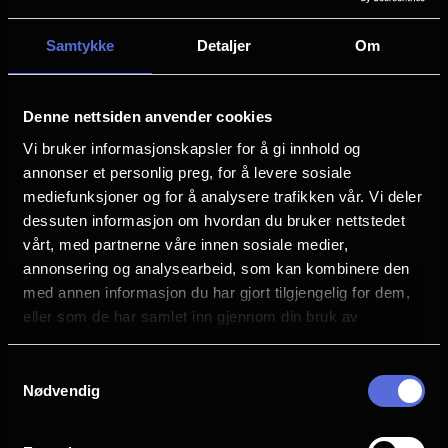
Andy Richter
Megan Lawless
Samtykke
Detaljer
Om
Cooper Tomlinson
Michael Johnston
Denne nettsiden anvender cookies
Språk
Vi bruker informasjonskapsler for å gi innhold og
EN
annonser et personlig preg, for å levere sosiale
mediefunksjoner og for å analysere trafikken vår. Vi deler
Sjanger
Horror
dessuten informasjon om hvordan du bruker nettstedet
vårt, med partnerne våre innen sosiale medier,
Distributør
annonsering og analysearbeid, som kan kombinere den
United International Pictures
med annen informasjon du har gjort tilgjengelig for dem,
eller som de har samlet inn gjennom din bruk av
tjenestene deres.
Samtykkevalg
Nødvendig
Se galleri