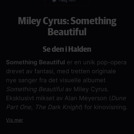
Miley Cyrus: Something
Beautiful
Se den i Halden
Something Beautiful
er en unik pop-opera
drevet av fantasi, med tretten originale
nye sanger fra det visuelle albumet
Something Beautiful
av Miley Cyrus.
Eksklusivt mikset av Alan Meyerson (
Dune
Part One
,
The Dark Knight
) for kinovisning.
Vis mer
Regissert og skrevet av Miley Cyrus,
Jacob Bixenman og Brendan Walter.