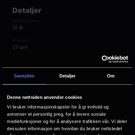
Produsert av Miley Cyrus, Panos
Detaljer
Cosmatos (
Mandy
,
Beyond The Black
Aldersgrense
Rainbow
) og Nate Bolotin, Aram Tertzakian
12 år
og Nick Spicer fra XYZ Films.
Premiere
27 juni
Lengde
55 min
Samtykke
Detaljer
Om
Regi
and Brendan Walter
Jacob Bixenman
Denne nettsiden anvender cookies
Miley Cyrus
Vi bruker informasjonskapsler for å gi innhold og
Vurdering:
(2 stemmer 75.50%)
annonser et personlig preg, for å levere sosiale
mediefunksjoner og for å analysere trafikken vår. Vi deler
dessuten informasjon om hvordan du bruker nettstedet
Se mer