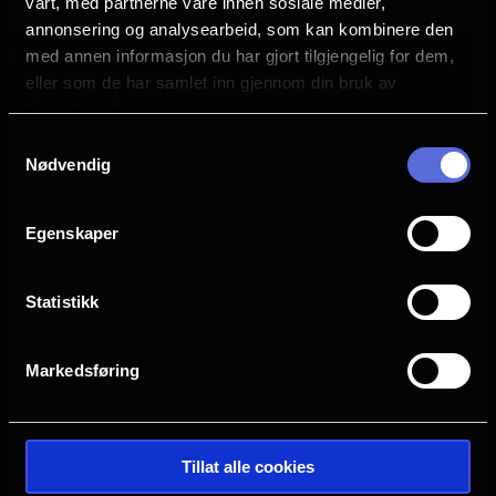
Rollebesetning
vårt, med partnerne våre innen sosiale medier,
Maxx Morando
annonsering og analysearbeid, som kan kombinere den
Naomi Campbell
med annen informasjon du har gjort tilgjengelig for dem,
Miley Cyrus
eller som de har samlet inn gjennom din bruk av
Brittany Howard
tjenestene deres.
Samtykkevalg
Språk
Nødvendig
EN
Sjanger
Egenskaper
Musikkfilm
Distributør
Statistikk
Uavhengig distribusjon
Markedsføring
Tillat alle cookies