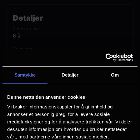
proffene og spille brøleball – en intens,
fullkontakt-sport dominert av verdens
Detaljer
raskeste og tøffeste dyr. Wills nye
Aldersgrense
lagkamerater er ikke akkurat begeistret for
6 år
å ha en liten geit på laget, men Will er fast
Premiere
bestemt på å revolusjonere sporten og
20 mars
bevise én gang for alle at «smått kan spille
Lengde
stort!»
Samtykke
Detaljer
Om
1 time 40 min
Regi
Tyree Dillihay
Denne nettsiden anvender cookies
Vi bruker informasjonskapsler for å gi innhold og
Vurdering:
(76 stemmer 77.68%)
annonser et personlig preg, for å levere sosiale
mediefunksjoner og for å analysere trafikken vår. Vi deler
dessuten informasjon om hvordan du bruker nettstedet
Se mer
Språk
vårt, med partnerne våre innen sosiale medier,
NO