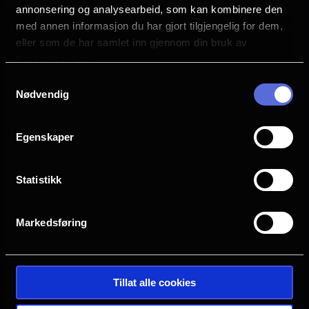
annonsering og analysearbeid, som kan kombinere den
med annen informasjon du har gjort tilgjengelig for dem,
Sjanger
Familiefilm
eller som de har samlet inn gjennom din bruk av
tjenestene deres.
Distributør
Samtykkevalg
SF Norge
Nødvendig
Egenskaper
Statistikk
Markedsføring
Tillat alle cookies
Se galleri