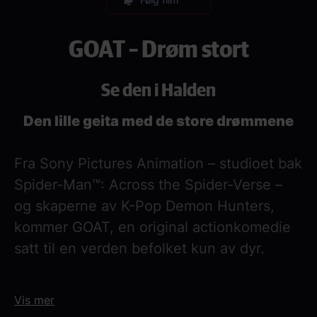
GOAT – Drøm stort
Se den i Halden
Den lille geita med de store drømmene
Fra Sony Pictures Animation – studioet bak
Spider-Man™: Across the Spider-Verse –
og skaperne av K-Pop Demon Hunters,
kommer GOAT, en original actionkomedie
satt til en verden befolket kun av dyr.
Will er en liten geit med store drømmer,
Vis mer
som får en unik sjanse til å bli med blant