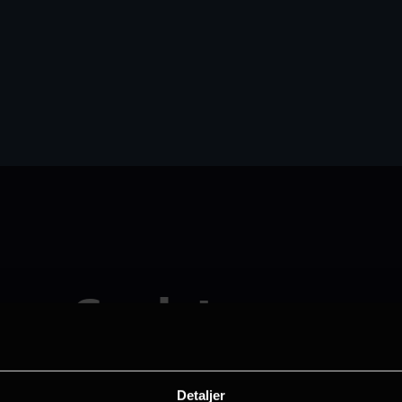
Gardute
Se den i Askim
Detaljer