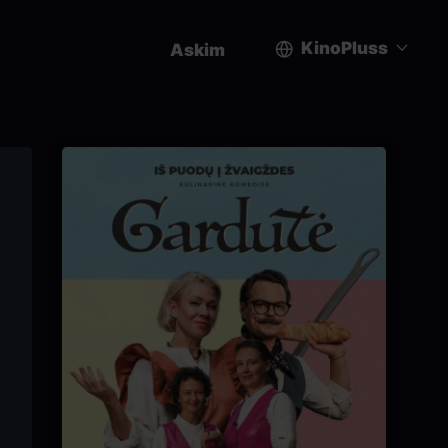
KinoPluss
Askim
User
account
menu