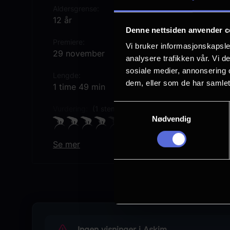
Aldersgrense
12 år
Denne nettsiden anvender c
Premiere
Vi bruker informasjonskapsler
29 november
analysere trafikken vår. Vi 
sosiale medier, annonsering 
Lengde
dem, eller som de har samlet
1 time 49 min
Samtykkevalg
Vurdering:
(1 stemmer 83.00%)
Nødvendig
Se mer
Sjanger
Komedie
Distributør
PN Tjenester AS
Ingen visninger i Askim