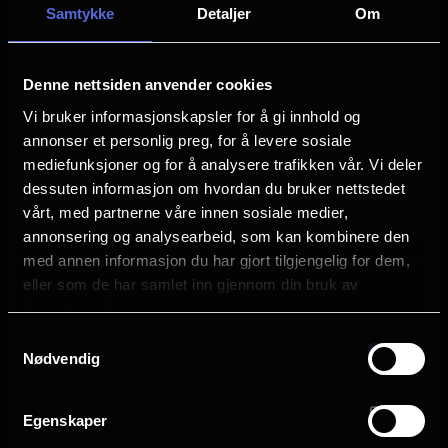
Samtykke
Detaljer
Om
Meryl Streep
Lucy Liu
Tracie Thoms
Denne nettsiden anvender cookies
Simone Ashley
Helen J. Shen
Vi bruker informasjonskapsler for å gi innhold og
Pauline Chalamet
annonser et personlig preg, for å levere sosiale
Tibor Feldman
mediefunksjoner og for å analysere trafikken vår. Vi deler
Conrad Ricamora
dessuten informasjon om hvordan du bruker nettstedet
Caleb Hearon
vårt, med partnerne våre innen sosiale medier,
B.J. Novak
annonsering og analysearbeid, som kan kombinere den
Patrick Brammall
med annen informasjon du har gjort tilgjengelig for dem,
eller som de har samlet inn gjennom din bruk av
Sjanger
tjenestene deres.
Komedie
Se galleri
Samtykkevalg
Nødvendig
Distributør
The Walt Disney Company Nordic
Planlegg ditt besøk i Halden
Egenskaper