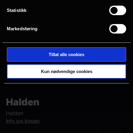
Statistikk
Alle
2D
Markedsføring
Mange ledige plasser
Tillat alle cookies
Få ledige plasser
Veldig få ledige plasser
Kun nødvendige cookies
Utsolgt
Halden
Halden
Info om kinoen
Neste