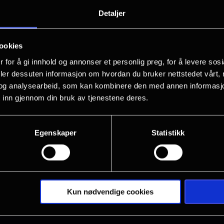
Timothée Chalamet er Bob Dylan i A
Detaljer
James Mangold.
ookies
A Complete Unknown er satt til den in
 for å gi innhold og annonser et personlig preg, for å levere sos
på begynnelsen av 60-tallet, og følge
deler dessuten informasjon om hvordan du bruker nettstedet vårt,
reise som folkesanger. Han blir en ver
og analysearbeid, som kan kombinere den med annen informasjon d
 inn gjennom din bruk av tjenestene deres.
mystikk, som kulminerer i den banebr
hadde på Newport Folk Festival i 1965.
Egenskaper
Statistikk
Kun nødvendige cookies