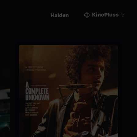
KinoPluss
Halden
User
account
menu