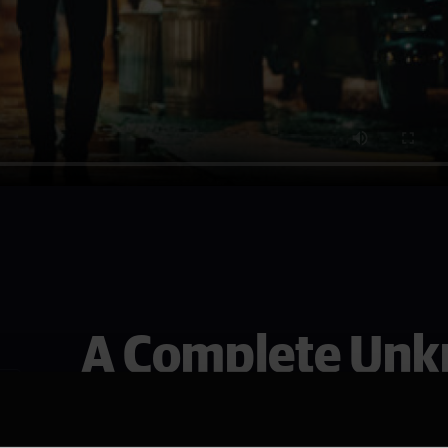
A Complete Un
Se den i Halden