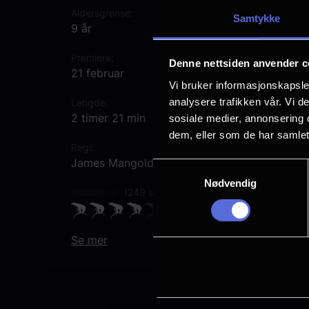
Aldersgrense
Samtykke
9 år
Premiere
Denne nettsiden anvender c
21 februar
Vi bruker informasjonskapsler
analysere trafikken vår. Vi 
Lengde
2 timer 21 min
sosiale medier, annonsering 
dem, eller som de har samlet
Regi
James Mangold
Samtykkevalg
Nødvendig
Vurdering:
(249 stemmer 78.69%)
Se mer
Rollebesetning
Edward Norton
Elle Fanning
Monica Barbaro
Timothée Chalamet