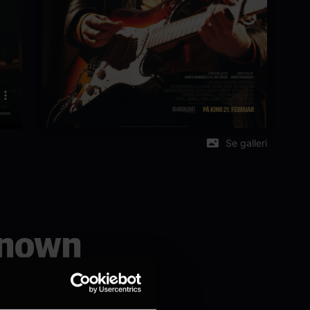
Se galleri
known