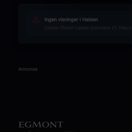
Originaltittel
A Complete Unknown
Ingen visninger i Halden
Denne filmen hadde premiere 21. Februa
Språk
EN
Sjanger
Drama
Biografi
Annonse
Begrunnelse for aldersgrense
Filmen inneholder enkelte scener med noe
utrygg stemning, samt enkelte kortvarige
og lite nærgående voldsinnslag
Distributør
The Walt Disney Company Nordic