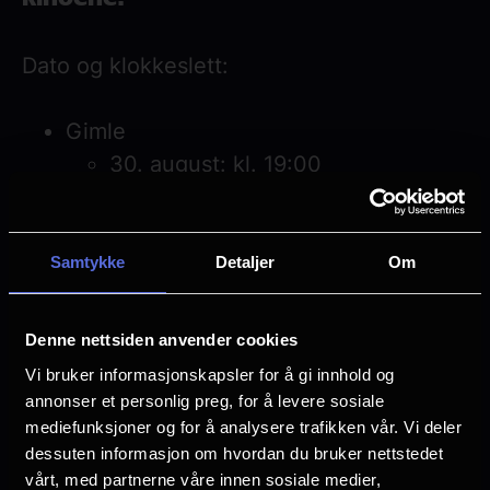
Dato og klokkeslett:
Gimle
30. august: kl. 19:00
31. august: kl. 13:00
Drammen
30. august: kl. 19:30
Samtykke
Detaljer
Om
31. august: kl. 17:00
Lagunen
Denne nettsiden anvender cookies
TBA
Vi bruker informasjonskapsler for å gi innhold og
Askim
annonser et personlig preg, for å levere sosiale
30. august: kl. 19:00
mediefunksjoner og for å analysere trafikken vår. Vi deler
dessuten informasjon om hvordan du bruker nettstedet
Kilden
vårt, med partnerne våre innen sosiale medier,