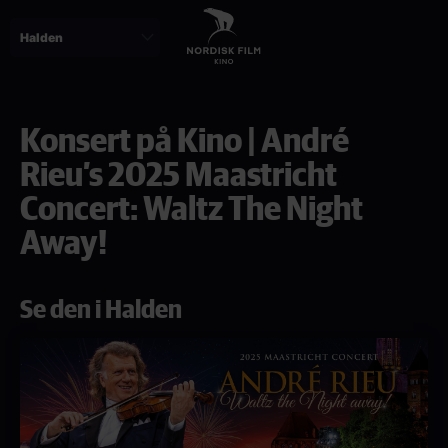
Skip
to
main
content
Konsert på Kino | André
Rieu’s 2025 Maastricht
Concert: Waltz The Night
Away!
Se den i Halden