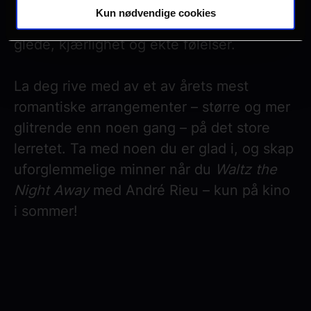
tidløse melodier og vakre valser tar
Kun nødvendige cookies
konserten deg med på en reise fylt med
glede, kjærlighet og ekte følelser.
La deg rive med av et av årets mest
romantiske arrangementer – større og mer
glitrende enn noen gang – på det store
lerretet. Ta med noen du er glad i, og skap
uforglemmelige minner når du
Waltz the
Night Away
med André Rieu – kun på kino
i sommer!