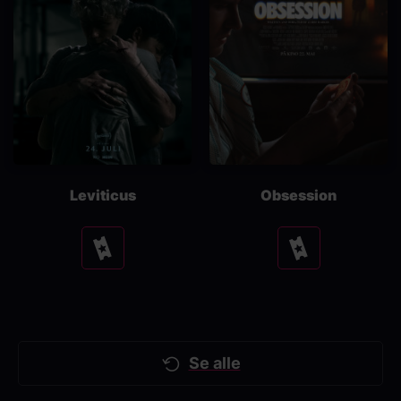
Leviticus
Obsession
Se
Se
tider
tider
Se alle