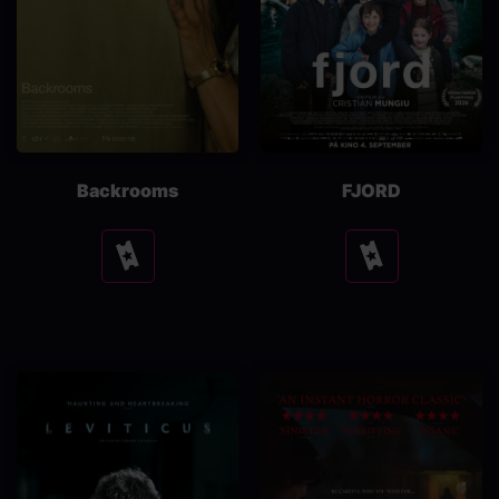
Backrooms
FJORD
Se
Se
tider
tider