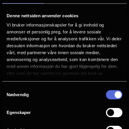
Denne nettsiden anvender cookies
The Invite
Paw Patrol: Dinofilmen
Vi bruker informasjonskapsler for å gi innhold og
annonser et personlig preg, for å levere sosiale
Se
Se
mediefunksjoner og for å analysere trafikken vår. Vi deler
tider
tider
dessuten informasjon om hvordan du bruker nettstedet
vårt, med partnerne våre innen sosiale medier,
annonsering og analysearbeid, som kan kombinere den
med annen informasjon du har gjort tilgjengelig for dem,
eller som de har samlet inn gjennom din bruk av
tjenestene deres.
Samtykkevalg
Nødvendig
Egenskaper