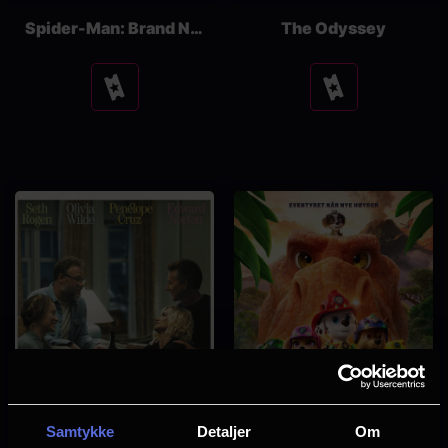
Spider-Man: Brand New Day
The Odyssey
Se
Se
tider
tider
Samtykke
Detaljer
Om