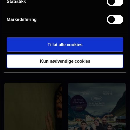
Statistikk
Markedsføring
Vaiana
Toy Story 5
Tillat alle cookies
Se
Se
tider
tider
Kun nødvendige cookies